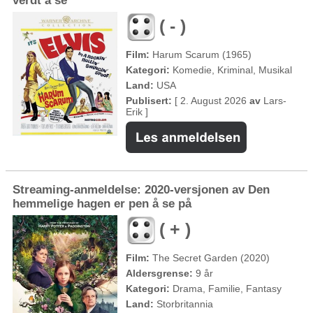
verdt å se
( - )
Film:
Harum Scarum (1965)
Kategori:
Komedie, Kriminal, Musikal
Land:
USA
Publisert:
[ 2. August 2026
av
Lars-
Erik ]
Streaming-anmeldelse: 2020-versjonen av Den
hemmelige hagen er pen å se på
( + )
Film:
The Secret Garden (2020)
Aldersgrense:
9 år
Kategori:
Drama, Familie, Fantasy
Land:
Storbritannia