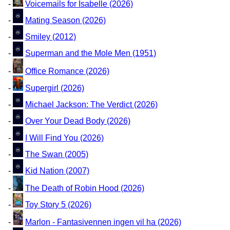
-
Voicemails for Isabelle (2026)
-
Mating Season (2026)
-
Smiley (2012)
-
Superman and the Mole Men (1951)
-
Office Romance (2026)
-
Supergirl (2026)
-
Michael Jackson: The Verdict (2026)
-
Over Your Dead Body (2026)
-
I Will Find You (2026)
-
The Swan (2005)
-
Kid Nation (2007)
-
The Death of Robin Hood (2026)
-
Toy Story 5 (2026)
-
Marlon - Fantasivennen ingen vil ha (2026)