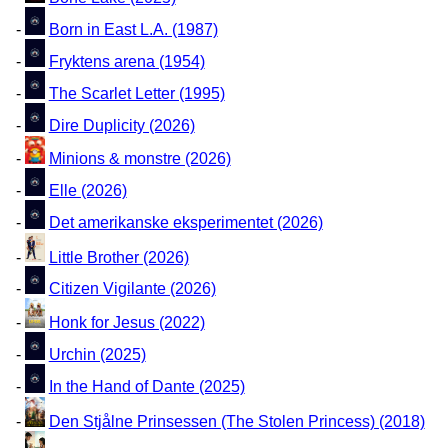
-
Born in East L.A. (1987)
-
Fryktens arena (1954)
-
The Scarlet Letter (1995)
-
Dire Duplicity (2026)
-
Minions & monstre (2026)
-
Elle (2026)
-
Det amerikanske eksperimentet (2026)
-
Little Brother (2026)
-
Citizen Vigilante (2026)
-
Honk for Jesus (2022)
-
Urchin (2025)
-
In the Hand of Dante (2025)
-
Den Stjålne Prinsessen (The Stolen Princess) (2018)