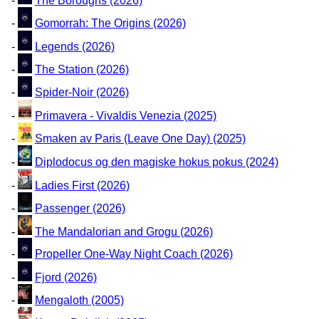
-
The Boroughs (2026)
-
Gomorrah: The Origins (2026)
-
Legends (2026)
-
The Station (2026)
-
Spider-Noir (2026)
-
Primavera - Vivaldis Venezia (2025)
-
Smaken av Paris (Leave One Day) (2025)
-
Diplodocus og den magiske hokus pokus (2024)
-
Ladies First (2026)
-
Passenger (2026)
-
The Mandalorian and Grogu (2026)
-
Propeller One-Way Night Coach (2026)
-
Fjord (2026)
-
Mengaloth (2005)