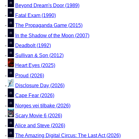
-
Beyond Dream's Door (1989)
-
Fatal Exam (1990)
-
The Propaganda Game (2015)
-
In the Shadow of the Moon (2007)
-
Deadbolt (1992)
-
Sullivan & Son (2012)
-
Heart Eyes (2025)
-
Proud (2026)
-
Disclosure Day (2026)
-
Cape Fear (2026)
-
Norges vei tilbake (2026)
-
Scary Movie 6 (2026)
-
Alice and Steve (2026)
-
The Amazing Digital Circus: The Last Act (2026)