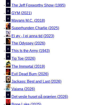
-
The Jeff Foxworthy Show (1995)
-
GYM (2021)
-
Mayans M.C. (2018)
-
Superhunden Charlie (2025)
-
Ei øy - I ei anna tid (2023)
-
The Odyssey (2026)
-
This Is the Army (1943)
-
Tip Toe (2026)
-
The Immortal (2019)
-
Evil Dead Burn (2026)
-
Jackass: Best and Last (2026)
-
Vaiana (2026)
-
Det vesle huset på prærien (2026)
-
Bone Lake (2025)