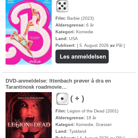
Film:
Barbie (2023)
Aldersgrense:
6 år
Kategori:
Komedie
Land:
USA
Publisert:
[ 5. August 2026
av
Pål ]
DVD-anmeldelse: Ittenbach prøver å dra en
Tarantinosk roadmovie…
( + )
Film:
Legion of the Dead (2001)
Aldersgrense:
18 år
Kategori:
Komedie, Grøsser
Land:
Tyskland