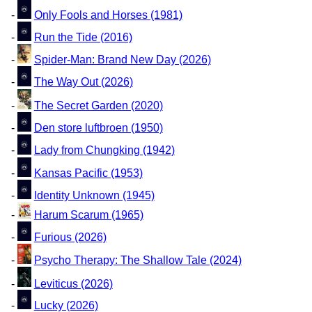
-
Only Fools and Horses (1981)
-
Run the Tide (2016)
-
Spider-Man: Brand New Day (2026)
-
The Way Out (2026)
-
The Secret Garden (2020)
-
Den store luftbroen (1950)
-
Lady from Chungking (1942)
-
Kansas Pacific (1953)
-
Identity Unknown (1945)
-
Harum Scarum (1965)
-
Furious (2026)
-
Psycho Therapy: The Shallow Tale (2024)
-
Leviticus (2026)
-
Lucky (2026)