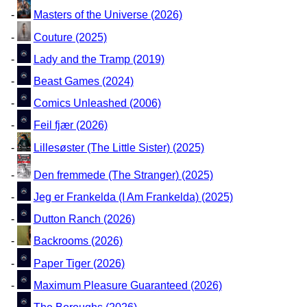
-
Masters of the Universe (2026)
-
Couture (2025)
-
Lady and the Tramp (2019)
-
Beast Games (2024)
-
Comics Unleashed (2006)
-
Feil fjær (2026)
-
Lillesøster (The Little Sister) (2025)
-
Den fremmede (The Stranger) (2025)
-
Jeg er Frankelda (I Am Frankelda) (2025)
-
Dutton Ranch (2026)
-
Backrooms (2026)
-
Paper Tiger (2026)
-
Maximum Pleasure Guaranteed (2026)