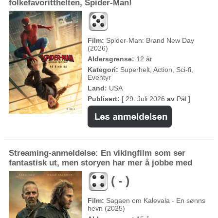
folkefavoritthelten, Spider-Man!
Film:
Spider-Man: Brand New Day
(2026)
Aldersgrense:
12 år
Kategori:
Superhelt, Action, Sci-fi,
Eventyr
Land:
USA
Publisert:
[ 29. Juli 2026
av
Pål ]
Streaming-anmeldelse: En vikingfilm som ser
fantastisk ut, men storyen har mer å jobbe med
( - )
Film:
Sagaen om Kalevala - En sønns
hevn (2025)