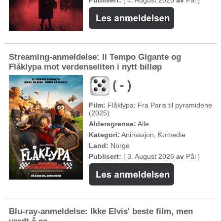
Publisert:
[ 4. August 2026
av
Pål ]
Streaming-anmeldelse: Il Tempo Gigante og
Flåklypa mot verdenseliten i nytt billøp
( - )
Film:
Flåklypa: Fra Paris til pyramidene
(2025)
Aldersgrense:
Alle
Kategori:
Animasjon, Komedie
Land:
Norge
Publisert:
[ 3. August 2026
av
Pål ]
Blu-ray-anmeldelse: Ikke Elvis' beste film, men