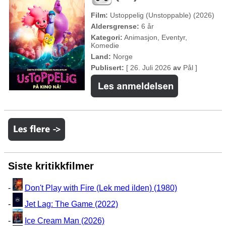
Film:
Ustoppelig (Unstoppable) (2026)
Aldersgrense:
6 år
Kategori:
Animasjon, Eventyr,
Komedie
Land:
Norge
Publisert:
[ 26. Juli 2026
av
Pål ]
Siste kritikkfilmer
-
Don't Play with Fire (Lek med ilden) (1980)
-
Jet Lag: The Game (2022)
-
Ice Cream Man (2026)