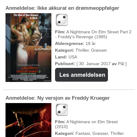
Anmeldelse: Ikke akkurat en drømmeoppfølger
Film:
A Nightmare On Elm Street Part 2
- Freddy's Revenge (1985)
Aldersgrense:
18 år
Kategori:
Thriller, Grøsser
Land:
USA
Publisert:
[ 30. Januar 2017
av
Pål ]
Anmeldelse: Ny versjon av Freddy Krueger
Film:
A Nightmare on Elm Street
(2010)
Kategori:
Fantasi, Grøsser, Thriller