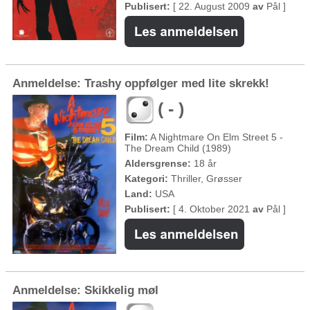
Publisert:
[ 22. August 2009
av
Pål ]
Anmeldelse: Trashy oppfølger med lite skrekk!
( - )
Film:
A Nightmare On Elm Street 5 -
The Dream Child (1989)
Aldersgrense:
18 år
Kategori:
Thriller, Grøsser
Land:
USA
Publisert:
[ 4. Oktober 2021
av
Pål ]
Anmeldelse: Skikkelig møl