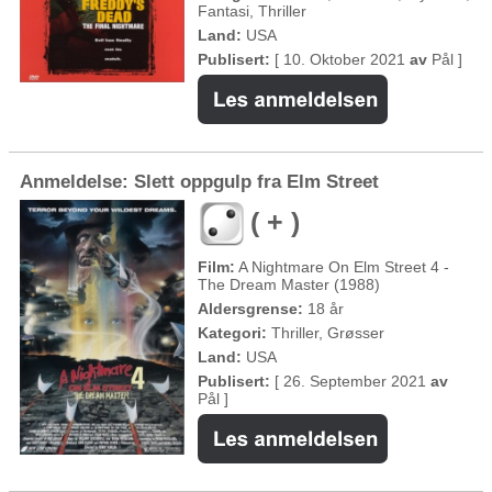
Fantasi, Thriller
Land:
USA
Publisert:
[ 10. Oktober 2021
av
Pål ]
Anmeldelse: Slett oppgulp fra Elm Street
( + )
Film:
A Nightmare On Elm Street 4 -
The Dream Master (1988)
Aldersgrense:
18 år
Kategori:
Thriller, Grøsser
Land:
USA
Publisert:
[ 26. September 2021
av
Pål ]