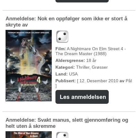
Anmeldelse: Nok en oppfølger som ikke er stort å
skryte av
Film:
A Nightmare On Elm Street 4 -
The Dream Master (1988)
Aldersgrense:
18 år
Kategori:
Thriller, Grøsser
Land:
USA
Publisert:
[ 12. Desember 2010
av
Pål
]
Anmeldelse: Svakt manus, slett gjennomføring og
helt uten å skremme