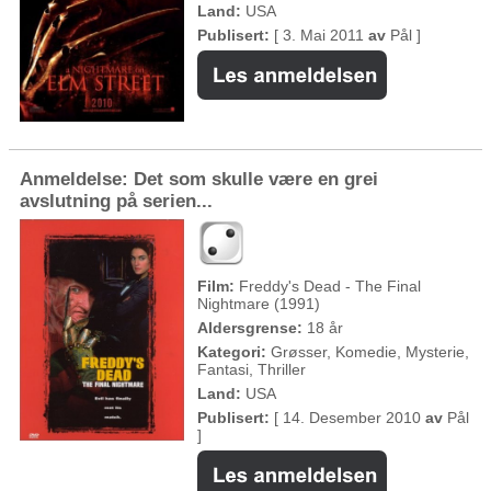
Land:
USA
Publisert:
[ 3. Mai 2011
av
Pål ]
Anmeldelse: Det som skulle være en grei
avslutning på serien...
Film:
Freddy's Dead - The Final
Nightmare (1991)
Aldersgrense:
18 år
Kategori:
Grøsser, Komedie, Mysterie,
Fantasi, Thriller
Land:
USA
Publisert:
[ 14. Desember 2010
av
Pål
]