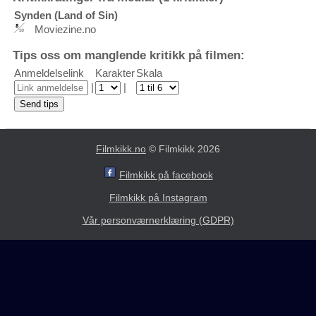
Synden (Land of Sin)
Moviezine.no
Tips oss om manglende kritikk på filmen:
Anmeldelselink
Karakter
Skala
|
|
Filmkikk.no
© Filmkikk 2026
Filmkikk på facebook
Filmkikk på Instagram
Vår personværnerklæring (GDPR)