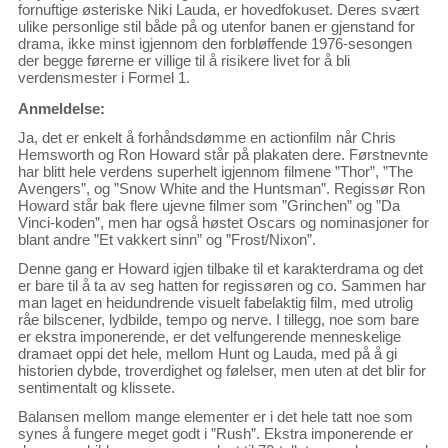
fornuftige østeriske Niki Lauda, er hovedfokuset. Deres svært
ulike personlige stil både på og utenfor banen er gjenstand for
drama, ikke minst igjennom den forbløffende 1976-sesongen
der begge førerne er villige til å risikere livet for å bli
verdensmester i Formel 1.
Anmeldelse:
Ja, det er enkelt å forhåndsdømme en actionfilm når Chris
Hemsworth og Ron Howard står på plakaten dere. Førstnevnte
har blitt hele verdens superhelt igjennom filmene ”Thor”, ”The
Avengers”, og ”Snow White and the Huntsman”. Regissør Ron
Howard står bak flere ujevne filmer som ”Grinchen” og ”Da
Vinci-koden”, men har også høstet Oscars og nominasjoner for
blant andre ”Et vakkert sinn” og ”Frost/Nixon”.
Denne gang er Howard igjen tilbake til et karakterdrama og det
er bare til å ta av seg hatten for regissøren og co. Sammen har
man laget en heidundrende visuelt fabelaktig film, med utrolig
råe bilscener, lydbilde, tempo og nerve. I tillegg, noe som bare
er ekstra imponerende, er det velfungerende menneskelige
dramaet oppi det hele, mellom Hunt og Lauda, med på å gi
historien dybde, troverdighet og følelser, men uten at det blir for
sentimentalt og klissete.
Balansen mellom mange elementer er i det hele tatt noe som
synes å fungere meget godt i ”Rush”. Ekstra imponerende er