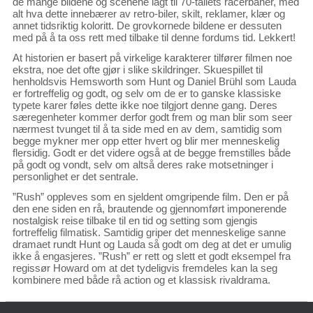
de mange bildene og scenene lagt til 70-tallets racerbaner, med
alt hva dette innebærer av retro-biler, skilt, reklamer, klær og
annet tidsriktig koloritt. De grovkornede bildene er dessuten
med på å ta oss rett med tilbake til denne fordums tid. Lekkert!
At historien er basert på virkelige karakterer tilfører filmen noe
ekstra, noe det ofte gjør i slike skildringer. Skuespillet til
henholdsvis Hemsworth som Hunt og Daniel Brühl som Lauda
er fortreffelig og godt, og selv om de er to ganske klassiske
typete karer føles dette ikke noe tilgjort denne gang. Deres
særegenheter kommer derfor godt frem og man blir som seer
nærmest tvunget til å ta side med en av dem, samtidig som
begge mykner mer opp etter hvert og blir mer menneskelig
flersidig. Godt er det videre også at de begge fremstilles både
på godt og vondt, selv om altså deres rake motsetninger i
personlighet er det sentrale.
”Rush” oppleves som en sjeldent omgripende film. Den er på
den ene siden en rå, brautende og gjennomført imponerende
nostalgisk reise tilbake til en tid og setting som gjengis
fortreffelig filmatisk. Samtidig griper det menneskelige sanne
dramaet rundt Hunt og Lauda så godt om deg at det er umulig
ikke å engasjeres. ”Rush” er rett og slett et godt eksempel fra
regissør Howard om at det tydeligvis fremdeles kan la seg
kombinere med både rå action og et klassisk rivaldrama.