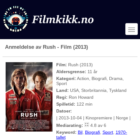
Anmeldelse av Rush - Film (2013)
Film:
Rush (2013)
Aldersgrense:
11 år
Kategori:
Action, Biografi, Drama,
Sport
Land:
USA, Storbritannia, Tyskland
Regi:
Ron Howard
Spilletid:
122 min
Datoer:
| 2013-10-04 | Kinopremiere | Norge |
Mediarating:
4.8 av 6
Keyword:
Bil
,
Biografi
,
Sport
,
1970-
tallet