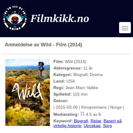
Anmeldelse av Wild - Film (2014)
Film:
Wild (2014)
Aldersgrense:
11 år
Kategori:
Biografi, Drama
Land:
USA
Regi:
Jean-Marc Vallée
Spilletid:
115 min
Datoer:
| 2015-03-06 | Kinopremiere | Norge |
Mediarating:
4.5 av 6
Keyword:
Biografi
,
Reise
,
Basert på
virkelig historie
,
Utroskap
,
Sorg