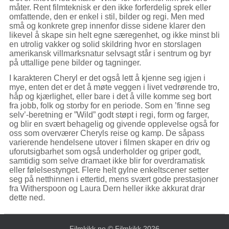
måter. Rent filmteknisk er den ikke forferdelig sprek eller
omfattende, den er enkel i stil, bilder og regi. Men med
små og konkrete grep innenfor disse sidene klarer den
likevel å skape sin helt egne særegenhet, og ikke minst bli
en utrolig vakker og solid skildring hvor en storslagen
amerikansk villmarksnatur selvsagt står i sentrum og byr
på uttallige pene bilder og tagninger.
I karakteren Cheryl er det også lett å kjenne seg igjen i
mye, enten det er det å møte veggen i livet vedrørende tro,
håp og kjærlighet, eller bare i det å ville komme seg bort
fra jobb, folk og storby for en periode. Som en ’finne seg
selv’-beretning er ”Wild” godt støpt i regi, form og farger,
og blir en svært behagelig og givende opplevelse også for
oss som overværer Cheryls reise og kamp. De såpass
varierende hendelsene utover i filmen skaper en driv og
uforutsigbarhet som også underholder og griper godt,
samtidig som selve dramaet ikke blir for overdramatisk
eller følelsestynget. Flere helt gylne enkeltscener setter
seg på netthinnen i ettertid, mens svært gode prestasjoner
fra Witherspoon og Laura Dern heller ikke akkurat drar
dette ned.
Filmkikk.no
© Filmkikk 2026