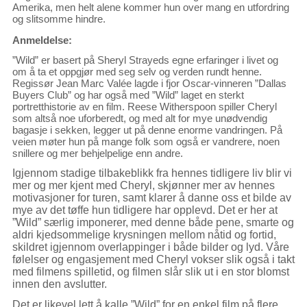
Amerika, men helt alene kommer hun over mang en utfordring
og slitsomme hindre.
Anmeldelse:
”Wild” er basert på Sheryl Strayeds egne erfaringer i livet og
om å ta et oppgjør med seg selv og verden rundt henne.
Regissør Jean Marc Valée lagde i fjor Oscar-vinneren ”Dallas
Buyers Club” og har også med ”Wild” laget en sterkt
portretthistorie av en film. Reese Witherspoon spiller Cheryl
som altså noe uforberedt, og med alt for mye unødvendig
bagasje i sekken, legger ut på denne enorme vandringen. På
veien møter hun på mange folk som også er vandrere, noen
snillere og mer behjelpelige enn andre.
Igjennom stadige tilbakeblikk fra hennes tidligere liv blir vi
mer og mer kjent med Cheryl, skjønner mer av hennes
motivasjoner for turen, samt klarer å danne oss et bilde av
mye av det tøffe hun tidligere har opplevd. Det er her at
”Wild” særlig imponerer, med denne både pene, smarte og
aldri kjedsommelige krysningen mellom nåtid og fortid,
skildret igjennom overlappinger i både bilder og lyd. Våre
følelser og engasjement med Cheryl vokser slik også i takt
med filmens spilletid, og filmen slår slik ut i en stor blomst
innen den avslutter.
Det er likevel lett å kalle ”Wild” for en enkel film på flere