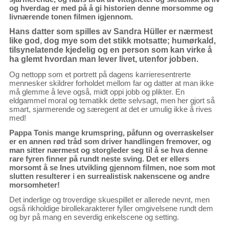
og hverdag er med på å gi historien denne morsomme og
livnærende tonen filmen igjennom.
Hans datter som spilles av Sandra Hüller er nærmest
like god, dog mye som det stikk motsatte; humørkald,
tilsynelatende kjedelig og en person som kan virke å
ha glemt hvordan man lever livet, utenfor jobben.
Og nettopp som et portrett på dagens karrieresentrerte
mennesker skildrer forholdet mellom far og datter at man ikke
må glemme å leve også, midt oppi jobb og plikter. En
eldgammel moral og tematikk dette selvsagt, men her gjort så
smart, sjarmerende og særegent at det er umulig ikke å rives
med!
Pappa Tonis mange krumspring, påfunn og overraskelser
er en annen rød tråd som driver handlingen fremover, og
man sitter nærmest og storgleder seg til å se hva denne
rare fyren finner på rundt neste sving. Det er ellers
morsomt å se Ines utvikling gjennom filmen, noe som mot
slutten resulterer i en surrealistisk nakenscene og andre
morsomheter!
Det inderlige og troverdige skuespillet er allerede nevnt, men
også rikholdige birollekarakterer fyller omgivelsene rundt dem
og byr på mang en severdig enkelscene og setting.