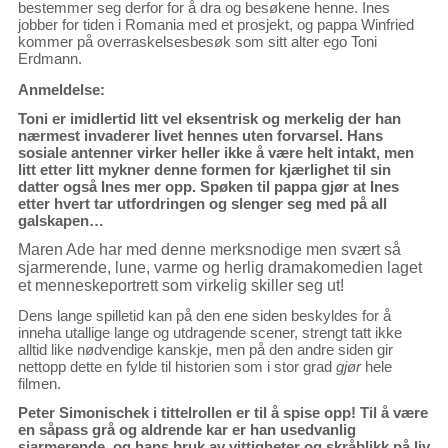
bestemmer seg derfor for å dra og besøkene henne. Ines
jobber for tiden i Romania med et prosjekt, og pappa Winfried
kommer på overraskelsesbesøk som sitt alter ego Toni
Erdmann.
Anmeldelse:
Toni er imidlertid litt vel eksentrisk og merkelig der han
nærmest invaderer livet hennes uten forvarsel. Hans
sosiale antenner virker heller ikke å være helt intakt, men
litt etter litt mykner denne formen for kjærlighet til sin
datter også Ines mer opp. Spøken til pappa gjør at Ines
etter hvert tar utfordringen og slenger seg med på all
galskapen…
Maren Ade har med denne merksnodige men svært så
sjarmerende, lune, varme og herlig dramakomedien laget
et menneskeportrett som virkelig skiller seg ut!
Dens lange spilletid kan på den ene siden beskyldes for å
inneha utallige lange og utdragende scener, strengt tatt ikke
alltid like nødvendige kanskje, men på den andre siden gir
nettopp dette en fylde til historien som i stor grad
gjør
hele
filmen.
Peter Simonischek i tittelrollen er til å spise opp! Til å være
en såpass grå og aldrende kar er han usedvanlig
sjarmerende, og hans bruk av vittigheter og skråblikk på liv