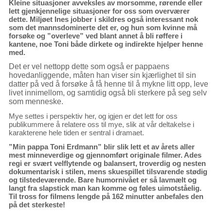
Kleine situasjoner avveksles av morsomme, rørende eller
lett gjenkjennelige situasjoner for oss som overværer
dette. Miljøet Ines jobber i skildres også interessant nok
som det mannsdominerte det er, og hun som kvinne må
forsøke og ”overleve” ved blant annet å bli røffere i
kantene, noe Toni både dirkete og indirekte hjelper henne
med.
Det er vel nettopp dette som også er pappaens
hovedanliggende, måten han viser sin kjærlighet til sin
datter på ved å forsøke å få henne til å mykne litt opp, leve
livet innimellom, og samtidig også bli sterkere på seg selv
som menneske.
Mye settes i perspektiv her, og igjen er det lett for oss
publikummere å relatere oss til mye, slik at vår deltakelse i
karakterene hele tiden er sentral i dramaet.
”Min pappa Toni Erdmann” blir slik lett et av årets aller
mest minneverdige og gjennomført originale filmer. Ades
regi er svært velflytende og balansert, troverdig og nesten
dokumentarisk i stilen, mens skuespillet tilsvarende stødig
og tilstedeværende. Bare humornivået er så lavmælt og
langt fra slapstick man kan komme og føles uimotståelig.
Til tross for filmens lengde på 162 minutter anbefales den
på det sterkeste!