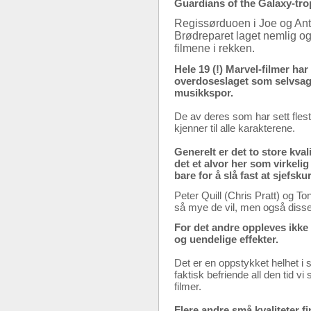
Guardians of the Galaxy-trop
Regissørduoen i Joe og Anth
Brødreparet laget nemlig o
filmene i rekken.
Hele 19 (!) Marvel-filmer har 
overdoseslaget som selvsagt b
musikkspor.
De av deres som har sett flest 
kjenner til alle karakterene.
Generelt er det to store kval
det et alvor her som virkelig
bare for å slå fast at sjefs
Peter Quill (Chris Pratt) og 
så mye de vil, men også disse 
For det andre oppleves ikke
og uendelige effekter.
Det er en oppstykket helhet i 
faktisk befriende all den tid v
filmer.
Flere andre små kvaliteter f