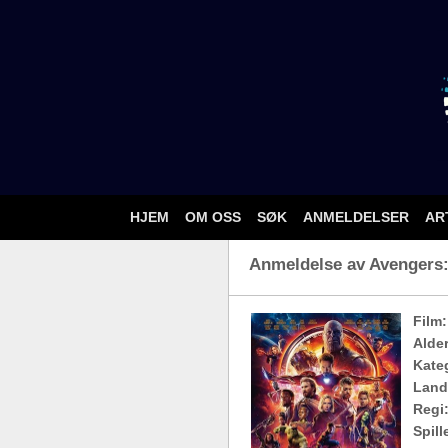
HJEM
OM OSS
SØK
ANMELDELSER
AR
Anmeldelse av Avengers: 
Film:
Alde
Kateg
Land
Regi
Spill