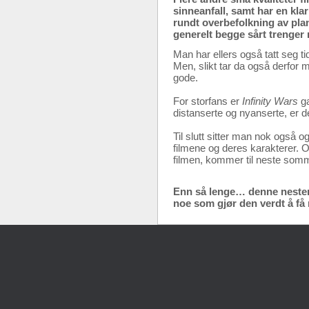
sinneanfall, samt har en kla
rundt overbefolkning av pla
generelt begge sårt trenger 
Man har ellers også tatt seg t
Men, slikt tar da også derfor my
gode.
For storfans er
Infinity Wars
ga
distanserte og nyanserte, er d
Til slutt sitter man nok også 
filmene og deres karakterer. O
filmen, kommer til neste somme
Enn så lenge… denne nesten-si
noe som gjør den verdt å få