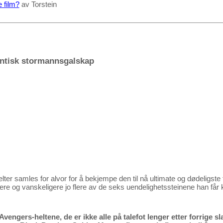
e film?
av Torstein
ntisk stormannsgalskap
er samles for alvor for å bekjempe den til nå ultimate og dødeligste
ere og vanskeligere jo flere av de seks uendelighetssteinene han får klo
 Avengers-heltene, de er ikke alle på talefot lenger etter forrig