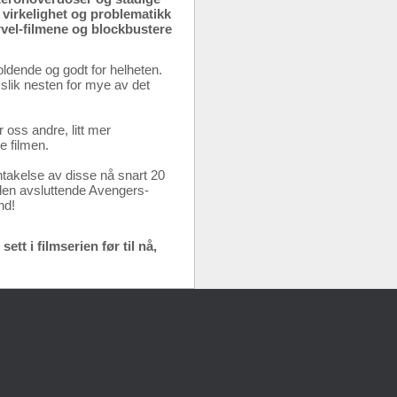
 virkelighet og problematikk
rvel-filmene og blockbustere
oldende og godt for helheten.
r slik nesten for mye av det
 oss andre, litt mer
e filmen.
ntakelse av disse nå snart 20
 den avsluttende Avengers-
nd!
tt i filmserien før til nå,