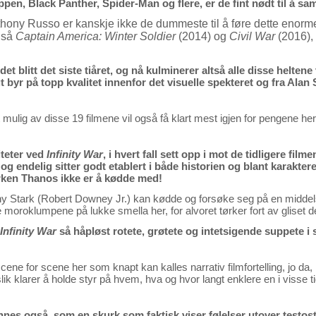
pen, Black Panther, Spider-Man og flere, er de fint nødt til å s
ony Russo er kanskje ikke de dummeste til å føre dette enorme
gså
Captain America: Winter Soldier
(2014) og
Civil War
(2016),
det blitt det siste tiåret, og nå kulminerer altså alle disse helten
yr på topp kvalitet innenfor det visuelle spekteret og fra Alan S
mulig av disse 19 filmene vil også få klart mest igjen for pengene her
iteter ved
Infinity War
, i hvert fall sett opp i mot de tidligere film
 og endelig sitter godt etablert i både historien og blant karakteren
kurken Thanos ikke er å kødde med!
Tony Stark (Robert Downey Jr.) kan kødde og forsøke seg på en midde
moroklumpene på lukke smella her, for alvoret tørker fort av gliset 
Infinity War
så håpløst rotete, grøtete og intetsigende suppete i 
scene for scene her som knapt kan kalles narrativ filmfortelling, jo d
i slik klarer å holde styr på hvem, hva og hvor langt enklere en i visse 
innes også, som en skurk som faktisk viser følelser utover testo