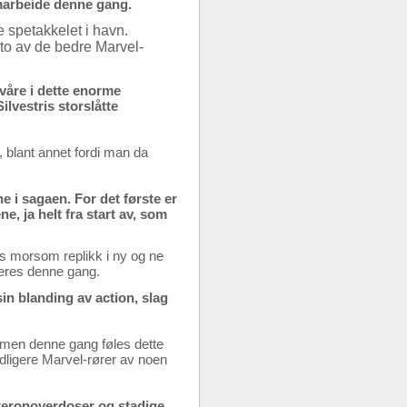
amarbeide denne gang.
 spetakkelet i havn.
 to av de bedre Marvel-
e våre i dette enorme
ilvestris storslåtte
, blant annet fordi man da
ene i sagaen. For det første er
e, ja helt fra start av, som
ls morsom replikk i ny og ne
deres denne gang.
sin blanding av action, slag
a, men denne gang føles dette
tidligere Marvel-rører av noen
steronoverdoser og stadige