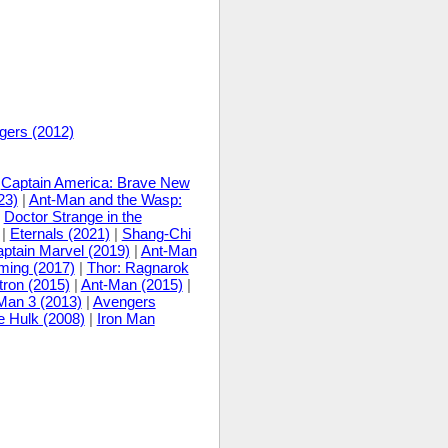
gers (2012)
|
Captain America: Brave New
23)
|
Ant-Man and the Wasp:
|
Doctor Strange in the
|
Eternals (2021)
|
Shang-Chi
ptain Marvel (2019)
|
Ant-Man
ing (2017)
|
Thor: Ragnarok
tron (2015)
|
Ant-Man (2015)
|
Man 3 (2013)
|
Avengers
e Hulk (2008)
|
Iron Man