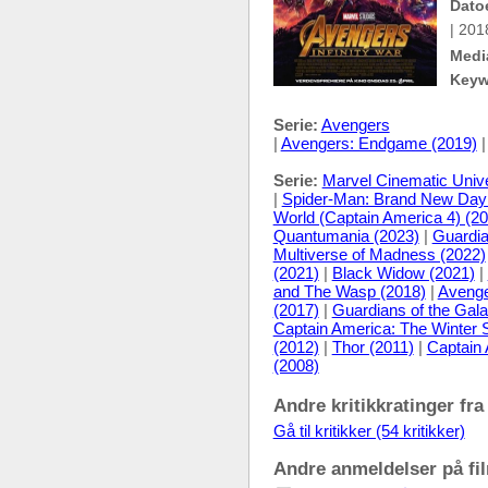
Dato
| 201
Medi
Keyw
Serie:
Avengers
|
Avengers: Endgame (2019)
Serie:
Marvel Cinematic Univ
|
Spider-Man: Brand New Day
World (Captain America 4) (2
Quantumania (2023)
|
Guardia
Multiverse of Madness (2022)
(2021)
|
Black Widow (2021)
|
and The Wasp (2018)
|
Avenger
(2017)
|
Guardians of the Gala
Captain America: The Winter S
(2012)
|
Thor (2011)
|
Captain 
(2008)
Andre kritikkratinger fra
Gå til kritikker (54 kritikker)
Andre anmeldelser på fil