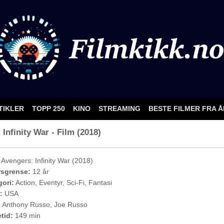
TIKLER
TOPP 250
KINO
STREAMING
BESTE FILMER FRA 
Infinity War - Film (2018)
Avengers: Infinity War (2018)
rsgrense:
12 år
ori:
Action, Eventyr, Sci-Fi, Fantasi
:
USA
:
Anthony Russo, Joe Russo
etid:
149 min