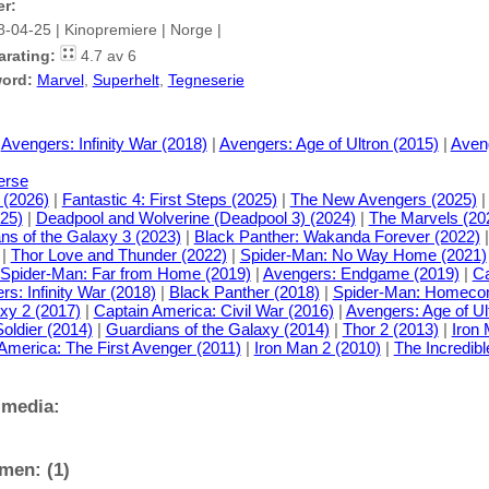
er:
8-04-25 | Kinopremiere | Norge |
arating:
4.7 av 6
ord:
Marvel
,
Superhelt
,
Tegneserie
|
Avengers: Infinity War (2018)
|
Avengers: Age of Ultron (2015)
|
Aven
erse
 (2026)
|
Fantastic 4: First Steps (2025)
|
The New Avengers (2025)
025)
|
Deadpool and Wolverine (Deadpool 3) (2024)
|
The Marvels (20
ns of the Galaxy 3 (2023)
|
Black Panther: Wakanda Forever (2022)
|
Thor Love and Thunder (2022)
|
Spider-Man: No Way Home (2021)
Spider-Man: Far from Home (2019)
|
Avengers: Endgame (2019)
|
Ca
s: Infinity War (2018)
|
Black Panther (2018)
|
Spider-Man: Homecom
xy 2 (2017)
|
Captain America: Civil War (2016)
|
Avengers: Age of Ul
oldier (2014)
|
Guardians of the Galaxy (2014)
|
Thor 2 (2013)
|
Iron 
America: The First Avenger (2011)
|
Iron Man 2 (2010)
|
The Incredibl
 media:
men: (1)