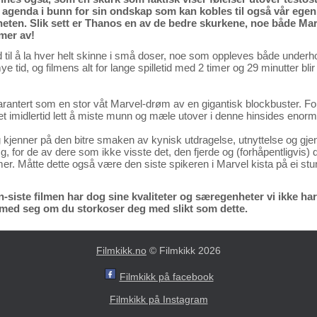
r agenda i bunn for sin ondskap som kan kobles til også vår egen
neten. Slik sett er Thanos en av de bedre skurkene, noe både Ma
mer av!
id til å la hver helt skinne i små doser, noe som oppleves både underh
e tid, og filmens alt for lange spilletid med 2 timer og 29 minutter bli
rantert som en stor våt Marvel-drøm av en gigantisk blockbuster. For
et imidlertid lett å miste munn og mæle utover i denne hinsides enorm
og kjenner på den bitre smaken av kynisk utdragelse, utnyttelse og gje
g, for de av dere som ikke visste det, den fjerde og (forhåpentligvis)
r. Måtte dette også være den siste spikeren i Marvel kista på ei stu
ste filmen har dog sine kvaliteter og særegenheter vi ikke har se
 med seg om du storkoser deg med slikt som dette.
Filmkikk.no
© Filmkikk 2026
Filmkikk på facebook
Filmkikk på Instagram