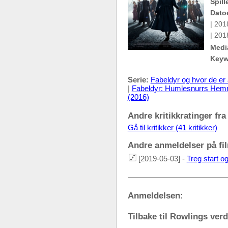
Spill
Dato
| 201
| 201
Medi
Keyw
Serie:
Fabeldyr og hvor de er 
|
Fabeldyr: Humlesnurrs Hemm
(2016)
Andre kritikkratinger fra
Gå til kritikker (41 kritikker)
Andre anmeldelser på fil
[2019-05-03] -
Treg start o
Anmeldelsen:
Tilbake til Rowlings ver