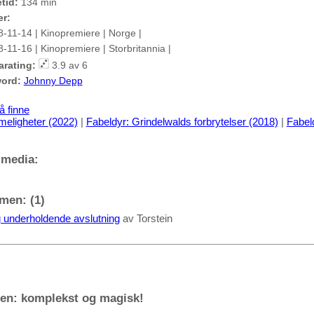
etid:
134 min
er:
8-11-14 | Kinopremiere | Norge |
8-11-16 | Kinopremiere | Storbritannia |
arating:
3.9 av 6
ord:
Johnny Depp
å finne
eligheter (2022)
|
Fabeldyr: Grindelwalds forbrytelser (2018)
|
Fabeld
 media:
men: (1)
g underholdende avslutning
av Torstein
den: komplekst og magisk!