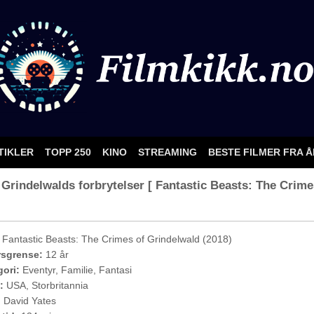
TIKLER
TOPP 250
KINO
STREAMING
BESTE FILMER FRA 
Grindelwalds forbrytelser [ Fantastic Beasts: The Crimes
Fantastic Beasts: The Crimes of Grindelwald (2018)
rsgrense:
12 år
ori:
Eventyr, Familie, Fantasi
:
USA, Storbritannia
:
David Yates