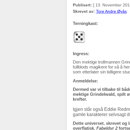
Publisert:
[ 13. November 201
Skrevet av:
Tore Andre Øyås
Terningkast:
Ingress:
Den mektige trollmannen Grinde
fullblods magikere for så å he
som etterlater sin tidligere st
Anmeldelse:
Dermed var vi tilbake til b
mektige Grindelwald, spilt 
krefter.
Igjen står også Eddie Red
gamle karakterer selvsagt d
Dette universet, skrevet og la
overflatisk.
Fabeldyr 2
fortse