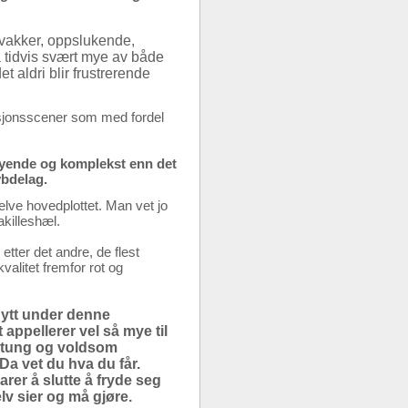
 vakker, oppslukende,
 tidvis svært mye av både
t aldri blir frustrerende
esjonsscener som med fordel
løyende og komplekst enn det
ybdelag.
selve hovedplottet. Man vet jo
akilleshæl.
etter det andre, de flest
alitet fremfor rot og
 nytt under denne
appellerer vel så mye til
g, tung og voldsom
Da vet du hva du får.
rer å slutte å fryde seg
v sier og må gjøre.