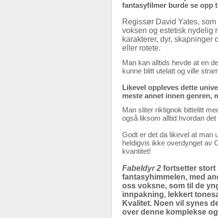
fantasyfilmer burde se opp 
Regissør David Yates, som o
voksen og estetisk nydelig 
karakterer, dyr, skapninger o
eller rotete.
Man kan alltids hevde at en d
kunne blitt utelatt og ville st
Likevel oppleves dette univ
meste annet innen genren, 
Man sliter riktignok bittelitt 
også liksom alltid hvordan det 
Godt er det da likevel at man u
heldigvis ikke overdynget av C
kvantitet!
Fabeldyr 2
fortsetter stort
fantasyhimmelen, med andre
oss voksne, som til de yng
innpakning, lekkert tonesa
Kvalitet. Noen vil synes d
over denne komplekse og 