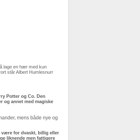
e å lage en hær med kun
vort står Albert Humlesnurr
ry Potter og Co. Den
ser og annet med magiske
amander, mens både nye og
være for dvaskt, billig eller
nge liknende men fattigere