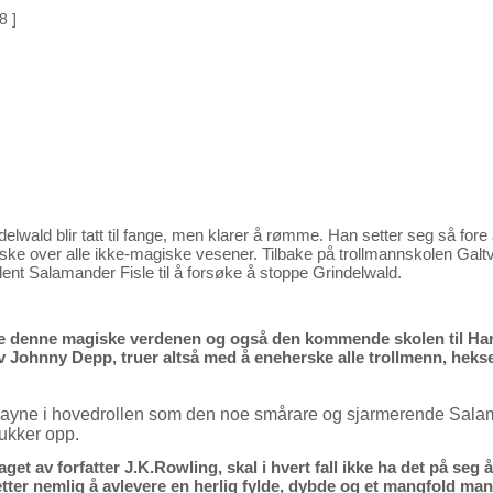
8 ]
lwald blir tatt til fange, men klarer å rømme. Han setter seg så for
rske over alle ikke-magiske vesener. Tilbake på trollmannskolen Galt
udent Salamander Fisle til å forsøke å stoppe Grindelwald.
åde denne magiske verdenen og også den kommende skolen til Har
av Johnny Depp, truer altså med å eneherske alle trollmenn, hek
mayne i hovedrollen som den noe smårare og sjarmerende Sal
ukker opp.
get av forfatter J.K.Rowling, skal i hvert fall ikke ha det på seg å 
tter nemlig å avlevere en herlig fylde, dybde og et mangfold ma