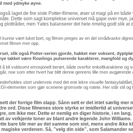
til med ydmyke øyne.
gså laget de fire siste Potter-filmene, øser ut magi på en både
måte. Dette som sagt komplekse universet må gape over mye, ja
g plottråder, men Yates balanserer det hele rimelig godt slik at de
el kunne vært luket bort, og filmen preges av en del smådvaske digr
rammet filmen mer opp.
erset, slik også Potter-serien gjorde, hakket mer voksent, dyptp
mye takket være Rowlings pulserende karakterer, mangfold og d
med å bli voldsomt emosjonelt berørt, både overfor enkeltkaraktene og 
går, noe som etter hvert har blitt denne genrens lille men avgjørende 
nderholdes stort underveis med det ene lekre visuelle fantasytablået, 
GI-elementer som gjør scenene gromsete og rotete. Her står stil og kv
 sett der forrige film slapp. Sånn sett er det intet særlig mer
 ord. Disse filmenes store styrke er imidlertid at universet 
re, om ikke mer. Dette er nemlig en diger historie, i en lan
tt av velkjente toner av blant andre legende John Williams. 
ette bare blir mer av det samme som sist, mens andre ikke kla
magiske verdenen. Så, ”velg din side”, som Salamander sel