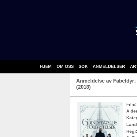
HJEM
OM OSS
SØK
ANMELDELSER
AR
Anmeldelse av Fabeldyr: 
(2018)
Film:
Alde
Kateg
Land
Regi