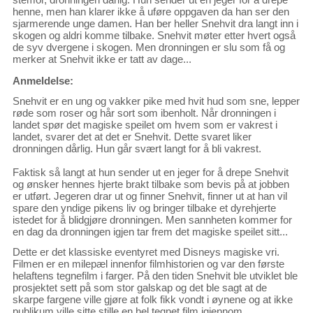
henne, men han klarer ikke å uføre oppgaven da han ser den
sjarmerende unge damen. Han ber heller Snehvit dra langt inn i
skogen og aldri komme tilbake. Snehvit møter etter hvert også
de syv dvergene i skogen. Men dronningen er slu som få og
merker at Snehvit ikke er tatt av dage...
Anmeldelse:
Snehvit er en ung og vakker pike med hvit hud som sne, lepper
røde som roser og hår sort som ibenholt. Når dronningen i
landet spør det magiske speilet om hvem som er vakrest i
landet, svarer det at det er Snehvit. Dette svaret liker
dronningen dårlig. Hun går svært langt for å bli vakrest.
Faktisk så langt at hun sender ut en jeger for å drepe Snehvit
og ønsker hennes hjerte brakt tilbake som bevis på at jobben
er utført. Jegeren drar ut og finner Snehvit, finner ut at han vil
spare den yndige pikens liv og bringer tilbake et dyrehjerte
istedet for å blidgjøre dronningen. Men sannheten kommer for
en dag da dronningen igjen tar frem det magiske speilet sitt...
Dette er det klassiske eventyret med Disneys magiske vri.
Filmen er en milepæl innenfor filmhistorien og var den første
helaftens tegnefilm i farger. På den tiden Snehvit ble utviklet ble
prosjektet sett på som stor galskap og det ble sagt at de
skarpe fargene ville gjøre at folk fikk vondt i øynene og at ikke
publikum ville sitte stille en hel tegnet film igjennom.