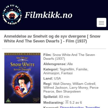
Anmeldelse av Snehvit og de syv dvergene [ Snow
White And The Seven Dwarfs ] - Film (1937)
Film:
Snow White And The Seven
Dwarfs (1937)
Aldersgrense:
Alle
Kategori:
Tegnefilm, Familie,
Animasjon, Fantasi
Land:
USA
Regi:
Walt Disney, William Cottrell,
Wilfred Jackson, Larry Morey, Perce
Pearce, Ben Sharpsteen
Spilletid:
83 min
Mediarating:
5.2 av 6
Keyword:
Disneyklassiker
,
Tegnefilm
,