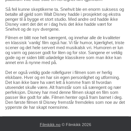
Så feil kunne skeptikerne ta. Snehvit ble en enorm suksess og
betalte all gjeld som Walt Disney hadde i prosjektet og ekstra
penger til å bygge et stort studio. Med andre ord hadde ikke
Disney vært det det er i dag hvis det ikke hadde vært for
Snehvit og de syv dvergene.
Filmen er blitt noe helt særegent, og innehar alle de kvaliteter
en klassisk 'vanlig' film også har. Vi får humor, kjærlighet, triste
scener og det hele servert med musikalsk vri. Humoren er lun
og varm og passer godt for liten og for stor. Sangene er veldig
gode og er siden blitt udødelige klassikere som man ikke kan
annet enn å nynne med på.
Det er også veldig gode rollefigurer i filmen som er herlig
elskbare. Hver og en har sin egen personlighet og utforming.
Det kan ikke bare ha vært lett å komme fram til hvordan
utseendet skulle være. Alt framstår som så særegent og nær
perfeksjon. Disney har med denne filmen skapt en film som
passer like godt for alle. Filmen henter også fram barnet i deg.
Den første filmen til Disney fremstår fremdeles som noe av det
ypperste de har skapt noensinne.
Filmkikk.no
© Filmkikk 2026