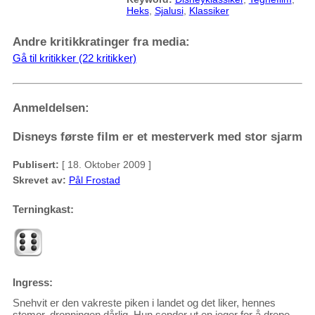
Heks
,
Sjalusi
,
Klassiker
Andre kritikkratinger fra media:
Gå til kritikker (22 kritikker)
Anmeldelsen:
Disneys første film er et mesterverk med stor sjarm
Publisert:
[ 18. Oktober 2009 ]
Skrevet av:
Pål Frostad
Terningkast:
Ingress:
Snehvit er den vakreste piken i landet og det liker, hennes
stemor, dronningen dårlig. Hun sender ut en jeger for å drepe