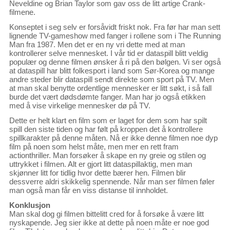
Neveldine og Brian Taylor som gav oss de litt artige Crank-
filmene.
Konseptet i seg selv er forsåvidt friskt nok. Fra før har man sett
lignende TV-gameshow med fanger i rollene som i The Running
Man fra 1987. Men det er en ny vri dette med at man
kontrollerer selve mennesket. I vår tid er dataspill blitt veldig
populær og denne filmen ønsker å ri på den bølgen. Vi ser også
at dataspill har blitt folkesport i land som Sør-Korea og mange
andre steder blir dataspill sendt direkte som sport på TV. Men
at man skal benytte ordentlige mennesker er litt søkt, i så fall
burde det vært dødsdømte fanger. Man har jo også etikken
med å vise virkelige mennesker dø på TV.
Dette er helt klart en film som er laget for dem som har spilt
spill den siste tiden og har følt på kroppen det å kontrollere
spillkarakter på denne måten. Nå er ikke denne filmen noe dyp
film på noen som helst måte, men mer en rett fram
actionthriller. Man forsøker å skape en ny greie og stilen og
uttrykket i filmen. Alt er gjort litt dataspillaktig, men man
skjønner litt for tidlig hvor dette bærer hen. Filmen blir
dessverre aldri skikkelig spennende. Når man ser filmen føler
man også man får en viss distanse til innholdet.
Konklusjon
Man skal dog gi filmen bittelitt cred for å forsøke å være litt
nyskapende. Jeg sier ikke at dette på noen måte er noe god