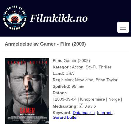
Anmeldelse av Gamer - Film (2009)
Film:
Gamer (2009)
Kategori:
Action, Sci-Fi, Thriller
Land:
USA
Regi:
Mark Neveldine, Brian Taylor
Spilletid:
95 min
Datoer:
| 2009-09-04 | Kinopremiere | Norge |
Mediarating:
3 av 6
Keyword:
Datamaskin
,
Internett
,
Gerard Butler