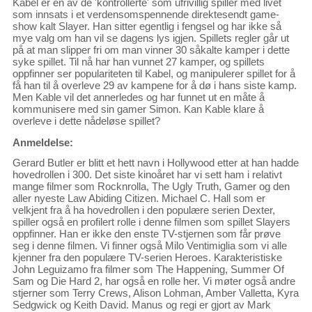
Kabel er en av de 'kontrollerte' som ufrivillig spiller med livet
som innsats i et verdensomspennende direktesendt game-
show kalt Slayer. Han sitter egentlig i fengsel og har ikke så
mye valg om han vil se dagens lys igjen. Spillets regler går ut
på at man slipper fri om man vinner 30 såkalte kamper i dette
syke spillet. Til nå har han vunnet 27 kamper, og spillets
oppfinner ser populariteten til Kabel, og manipulerer spillet for å
få han til å overleve 29 av kampene for å dø i hans siste kamp.
Men Kable vil det annerledes og har funnet ut en måte å
kommunisere med sin gamer Simon. Kan Kable klare å
overleve i dette nådeløse spillet?
Anmeldelse:
Gerard Butler er blitt et hett navn i Hollywood etter at han hadde
hovedrollen i 300. Det siste kinoåret har vi sett ham i relativt
mange filmer som Rocknrolla, The Ugly Truth, Gamer og den
aller nyeste Law Abiding Citizen. Michael C. Hall som er
velkjent fra å ha hovedrollen i den populære serien Dexter,
spiller også en profilert rolle i denne filmen som spillet Slayers
oppfinner. Han er ikke den enste TV-stjernen som får prøve
seg i denne filmen. Vi finner også Milo Ventimiglia som vi alle
kjenner fra den populære TV-serien Heroes. Karakteristiske
John Leguizamo fra filmer som The Happening, Summer Of
Sam og Die Hard 2, har også en rolle her. Vi møter også andre
stjerner som Terry Crews, Alison Lohman, Amber Valletta, Kyra
Sedgwick og Keith David. Manus og regi er gjort av Mark