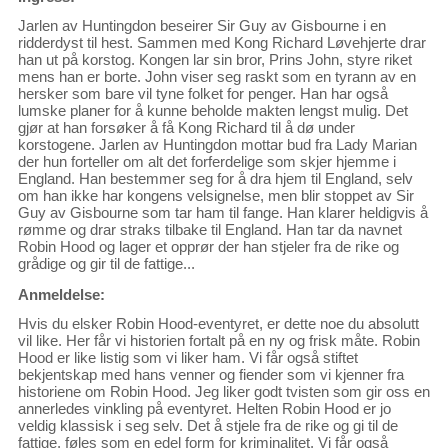
Jarlen av Huntingdon beseirer Sir Guy av Gisbourne i en
ridderdyst til hest. Sammen med Kong Richard Løvehjerte drar
han ut på korstog. Kongen lar sin bror, Prins John, styre riket
mens han er borte. John viser seg raskt som en tyrann av en
hersker som bare vil tyne folket for penger. Han har også
lumske planer for å kunne beholde makten lengst mulig. Det
gjør at han forsøker å få Kong Richard til å dø under
korstogene. Jarlen av Huntingdon mottar bud fra Lady Marian
der hun forteller om alt det forferdelige som skjer hjemme i
England. Han bestemmer seg for å dra hjem til England, selv
om han ikke har kongens velsignelse, men blir stoppet av Sir
Guy av Gisbourne som tar ham til fange. Han klarer heldigvis å
rømme og drar straks tilbake til England. Han tar da navnet
Robin Hood og lager et opprør der han stjeler fra de rike og
grådige og gir til de fattige...
Anmeldelse:
Hvis du elsker Robin Hood-eventyret, er dette noe du absolutt
vil like. Her får vi historien fortalt på en ny og frisk måte. Robin
Hood er like listig som vi liker ham. Vi får også stiftet
bekjentskap med hans venner og fiender som vi kjenner fra
historiene om Robin Hood. Jeg liker godt tvisten som gir oss en
annerledes vinkling på eventyret. Helten Robin Hood er jo
veldig klassisk i seg selv. Det å stjele fra de rike og gi til de
fattige, føles som en edel form for kriminalitet. Vi får også