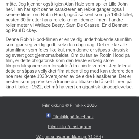
måte. Jeg kjenner også igjen Alan Hale som spiller Lille John
her. Han har spilt denne karakteren en rekke ganger også i
senere filmer om Robin Hood, også så sent som på 1950-tallet,
nesten 30 år etter hans rolletolkning i denne filmen. I andre
roller møter vi Wallace Beery, Sam De Grasse, Enid Bennett
og Paul Dickey.
Denne Robin Hood-filmen er en veldig underholdende stumfilm
som gjør seg veldig godt, selv den dag i dag. Det er ikke alle
stumfilmer som føles like kul, men denne er såpass klassisk
og svært godt gjennomarbeidet. Om du fan av Robin Hood på
film, er dette obligatorisk som den første virkelig store
filmproduksjonen som forsøkte å trollbinde verden. Jeg føler at
dette er såpass vellykket film at den til og med kan utfordre den
noe mer kjente 1938-versjonen av de eldre klassikerne. Det er
nesten som jeg ønsker å kunne dra tilbake i tid å sett filmen på
kino tilbake i 1922, det må ha vært en gigantisk kinoopplevelse.
Filmkikk.no
© Filmkikk 2026
Filmkikk på facebook
Filmkikk på Instagram
Vår personværnerklæring (GDPR)