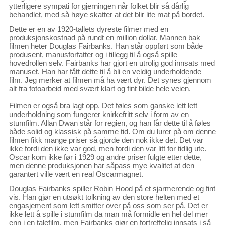
ytterligere sympati for gjerningen når folket blir så dårlig
behandlet, med så høye skatter at det blir lite mat på bordet.
Dette er en av 1920-tallets dyreste filmer med en
produksjonskostnad på rundt en million dollar. Mannen bak
filmen heter Douglas Fairbanks. Han står oppført som både
produsent, manusforfatter og i tillegg til å også spille
hovedrollen selv. Fairbanks har gjort en utrolig god innsats med
manuset. Han har fått dette til å bli en veldig underholdende
film. Jeg merker at filmen må ha vært dyr. Det synes gjennom
alt fra fotoarbeid med svært klart og fint bilde hele veien.
Filmen er også bra lagt opp. Det føles som ganske lett lett
underholdning som fungerer knirkefritt selv i form av en
stumfilm. Allan Dwan står for regien, og han får dette til å føles
både solid og klassisk på samme tid. Om du lurer på om denne
filmen fikk mange priser så gjorde den nok ikke det. Det var
ikke fordi den ikke var god, men fordi den var litt for tidlig ute.
Oscar kom ikke før i 1929 og andre priser fulgte etter dette,
men denne produksjonen har såpass mye kvalitet at den
garantert ville vært en real Oscarmagnet.
Douglas Fairbanks spiller Robin Hood på et sjarmerende og fint
vis. Han gjør en utsøkt tolkning av den store helten med et
engasjement som lett smitter over på oss som ser på. Det er
ikke lett å spille i stumfilm da man må formidle en hel del mer
enn i en talefilm, men Fairbanks gjør en fortreffelig innsats i så