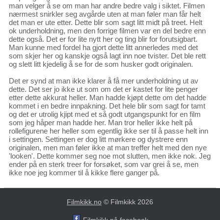
man velger å se om man har andre bedre valg i siktet. Filmen
nærmest snirkler seg avgårde uten at man føler man får helt
det man er ute etter. Dette blir som sagt litt midt på treet. Helt
ok underholdning, men den forrige filmen var en del bedre enn
dette også. Det er for lite nytt her og ting blir for forutsigbart.
Man kunne med fordel ha gjort dette litt annerledes med det
som skjer her og kanskje også lagt inn noe tvister. Det ble rett
og slett litt kjedelig å se for de som husker godt originalen.
Det er synd at man ikke klarer å få mer underholdning ut av
dette. Det ser jo ikke ut som om det er kastet for lite penger
etter dette akkurat heller. Man hadde kjøpt dette om det hadde
kommet i en bedre innpakning. Det hele blir som sagt for tamt
og det er utrolig kjipt med et så godt utgangspunkt for en film
som jeg håper man hadde her. Man tror heller ikke helt på
rollefigurene her heller som egentlig ikke ser til å passe helt inn
i settingen. Settingen er dog litt mørkere og dystrere enn
originalen, men man føler ikke at man treffer helt med den nye
'looken'. Dette kommer seg noe mot slutten, men ikke nok. Jeg
ender på en sterk treer for forsøket, som var grei å se, men
ikke noe jeg kommer til å kikke flere ganger på.
Filmkikk.no
© Filmkikk 2026