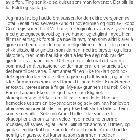
av piffen. Ting ser ikke så kult ut som man forventer. Det blir litt
for kaldt og kjedelig.
Jeg må si at jeg hadde bra sansen for den eldre versjonen av
Total Recall med selveste Arnold i hovedrollen og gjort av ‘Robo
Cop’-regissøren Paul Verhoeven. Originalen var mye lysere og
med gladtegneserievold og mye humor og et glimt i øyet. Her
får man et tragisk forsøk på noe litt nytt, men som aldri klarer å
gjøre noe bedre enn den opprinnelige filmen. Det er dog noen
stikk tilbake til originalen som damen med tre bryster og ellers
historien, men man har ikke klart å løsrive seg nok når det
gjelder selve handlingen. Det er jo bare akkurat det samme
som med små variasjoner og der man drar en ny greie så er
det bare til det verre. Blant annet får en ikke forklart godt nok
det superskurken er ute etter å gjøre og helt hvorfor, og heller
ikke får man neo som helst forhold til ham heller. Karakterene
er totalt uinteressante å følge. Mye av grunnen skal nok Colin
Farrell ha som ikke er en god nok eller riktig nok
skuespillertype til å fylle en slik rolle som dette. Han ser
fremdeles ut som en boybandartist og selv om han har levert
okei prestasjoner til tider har jeg ikke helt klart å falle for ham
som skuespiller. Selv om Arnold heller ikke var en stor
skuespiller utenom at han veide mye med sine enorme
muskler, så synes jeg at Ferrell blir litt for anonym i filmen, og
gir ikke en like kul figur som det Arnold gjorde. Arnold hadde
nemlig en ganske kul karisma som sammen med den