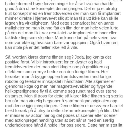
hadde dermed høye forventninger for å se hva man hadde
greid å dra ut av konseptet denne gangen. Det er jo et utrolig
kult konsept med en fremtidsverden der man kan få implantert
minner direkte i hjernevevet slik at man til slutt ikke kan skille
løgnen fra virkeligheten. Med dette scenarioet har en uante
muligheter og man kunne fått en film der man hele veien lurte
på om det man fikk var resultatet av implanterte minner eller
faktiske ting som skjedde. Man kunne lurt på hele veien hva
som var ekte og hva som bare var oppspinn. Også hvem en
kan stole på er det heller ikke lett å vite.
Så hvordan klarer denne filmen seg? Joda, jeg kan ta det
positive først. Vi blir introdusert for en dyster og kald
fremtidsverden der man aldri klager noe på grafikken og
effektene som er mye bedre enn den forrige filmen. Her
forsøker man å bygge opp en fremtidsverden med farlige
roboter og telefoner innkapslet i håndflaten. Alle skjermer er
gjennomsiktige og man har magnetsvevebiler og flygende
helikopterlignende fly til å komme seg rundt med over større
distanser. Men til tross for dette så klarer ikke filmen seg særlig
bra når man virkelig begynner å sammenligne originalen opp
mot denne igjeninnspillingen. Denne filmen er dessverre bare et
blekt forsøk på å utnytte dette ’drømmekonseptet’ på film. Det
er masser av action her og det pøses ut scener etter scener
med actionpreget handling uten at det når ut med en særlig
underholdende hånd å holde i for oss seere. Dette har mistet litt