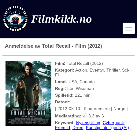
Anmeldelse av Total Recall - Film (2012)
Film:
Total Recall (2012)
Kategori:
Action, Eventyr, Thriller, Sci-
Fi
Land:
USA, Canada
Regi:
Len Wiseman
Spilletid:
121 min
Datoer:
| 2012-08-10 | Kinopremiere | Norge |
Mediarating:
3.3 av 6
Keyword:
Nyinnspilling
,
Cyberpunk
,
Fremtid
,
Drøm
,
Kunstig intelligens (AI)