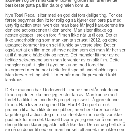
aksenten og den maskuline 'looken' gjorde ham til en av de
barskeste gutta på film da originalen kom ut.
Nye Total Recall sliter med en god del forskjellige ting. For det
første begynner den litt for rolig og så kjører den bare på med
ustyrlig action etter hvert der man bare får jagd karakterene fra
den ene actionscenen til den andre. Man sitter tilbake og
nesten gjesper i stolen fordi filmen ikke når ut til oss. Det er
ikke underholdning som man kan ta seriøst i 2012, og dette
utsagnet kommer fra en sci-fi junkie av verste slag. Det er
også rart at en film med så mye action som det man får her ser
ut til å mangle både driv og nerve. Det mangler litt mer av de
heftige sekvensene som man forventer av en slik film. Dette
mangler også litt glimt i øyet og kunne med fordel ha
inkorporert mer humor i dette for å spe på underholdningen.
Man krever rett og slett litt mer når man får presentert kald
lapskaus.
Det er mannen bak Underworld-filmene som står bak denne
filmen og de er ikke noe jeg er stor fan av. Man kunne med
fordel ha tildelt en mindre B-preget regissør til å gjøre denne
filmen. Han leverte dog med Die Hard 4.0 og det er nok
grunnen til at han fikk denne jobben, men her klarer han ikke
lage like god action. Jeg er en sci-fi-elsker men dette var ikke
godt nok for min del. Uansett hvor mye jeg ønsker å omfavne
denne filmen klarer jeg aldri helt å like den. Den er dog helt ok å
se på og duger til nød om man har sett alt annet, men ikke noe