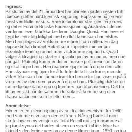
Ingress:
På slutten av det 21. århundret har planeten jorden nesten blitt
ubeboelig etter hard kjemisk krigføring. Boplass er nå jordens
mest verdifulle ressurs. Bare to territorier står igjen på jorden,
og det er Forente Britiske Føderasjonen og Australia. I denne
verdenen lever fabrikkarbeideren Douglas Quaid. Han lever et
trygt liv i en stilig leilighet med en flott kone som han elsker.
Men han plages av voldsomme mareritt om natten. En dag
oppsøker han firmaet Rekall som implanter minner om
eksotiske ferier og annet man vil drømme seg bort i. Quaid
velger å bli agent og starter implantingen av minnene, men noe
går galt. Plutselig kommer det en masse politimenn inn døren
og skal fange ham. Han reagerer kjapt med å drepe dem alle.
Han skynder seg hjem for å fortelle dette til sin kone, men det
virker ikke som han får noe trøst fra henne for hun viser også å
være en av dem som prøver å drepe ham. Plutselig dukker en
søt reddende dame opp og kommer han til unnsetning. Det blir
litt av en jakt når de sammen forsøker å komme seg etter
drapsmaskinene som er etter dem...
Anmeldelse:
Filmen er en igjeninnspilling av sci-fi actioneventyret fra 1990
med samme navn som denne filmen. Når jeg hørte at man
skulle lage en ny versjon av Total Recall må jeg innrømme at
jeg først synes det hørtes ut som en svært kul ide. Mye har
skjedd siden forrige versjon av denne filmen kom i 1990, og jeg