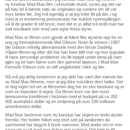
ny kinoklar Mad Max-film i skrivende stund, synes jeg det var
på høy tid å børste støv av originalen og vurdere om alt var
mye bedre før. Jeg må egentlig si at jeg tviler litt på det, i og
med at et enstemmig pressekorps har trukket nyinnspillingen
så til de grader til sitt bryst, men det er jo alltid tvil inntil man har
sett resultatet selv med sine egne friske øyne.
Mad Max er filmen som gjorde at folket fikk øynene opp for en
ung og fremadstormende Mel Gibson. Noen år senere i 1987
ble Gibson virkelig allemannseie med den første Dødelig
Våpen-filmen og etter det har han bare blitt mer og mer populær
til hans personlige problemer slo litt teppet under bena på ham
igjen og lot ham falme som den gammel løperen. I Mad Max
fremstår Gibson som et røft ungpikeidol i lakk og lær.
Nå må jeg ærlig innrømme at jeg aldri har vært den største fan
av Mad Max-filmene, men at jeg ikke missliker dem heller. Det
er dog ingen tvil om at filmserien dog har en stor fanskare og er
som en klassiker å regne. Da filmen kom var den mest
lønnsomme kinofilmen i historien med et budsjett på ca 350
000 australske dollar og en inntjening på over 100 millioner
amerikanske dollar.
Mad Max beskriver som du kanskje har skjønt en tenkt dyster
fremtid. Her holder folket seg stort sett på landjorden da
samfunnet har begynt å bryte sammen. Med andre ord er mer
sparsom sci-fi med mer fiction enn science. Det hele er litt