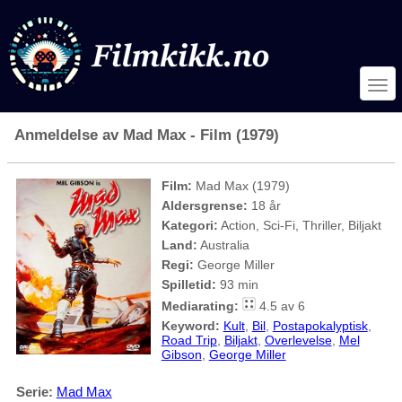
Anmeldelse av Mad Max - Film (1979)
Film:
Mad Max (1979)
Aldersgrense:
18 år
Kategori:
Action, Sci-Fi, Thriller, Biljakt
Land:
Australia
Regi:
George Miller
Spilletid:
93 min
Mediarating:
4.5 av 6
Keyword:
Kult
,
Bil
,
Postapokalyptisk
,
Road Trip
,
Biljakt
,
Overlevelse
,
Mel
Gibson
,
George Miller
Serie:
Mad Max