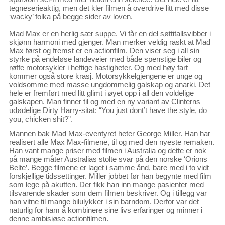
tegneserieaktig, men det kler filmen å overdrive litt med disse
‘wacky’ folka på begge sider av loven.
Mad Max er en herlig sær suppe. Vi får en del søttitallsvibber i
skjønn harmoni med gjenger. Man merker veldig raskt at Mad
Max først og fremst er en actionfilm. Den viser seg i all sin
styrke på endeløse landeveier med både spenstige biler og
røffe motorsykler i heftige hastigheter. Og med høy fart
kommer også store krasj. Motorsykkelgjengene er unge og
voldsomme med masse ungdommelig galskap og anarki. Det
hele er fremført med litt glimt i øyet opp i all den voldelige
galskapen. Man finner til og med en ny variant av Clinterns
udødelige Dirty Harry-sitat: “You just dont’t have the style, do
you, chicken shit?”.
Mannen bak Mad Max-eventyret heter George Miller. Han har
realisert alle Max Max-filmene, til og med den nyeste remaken.
Han vant mange priser med filmen i Australia og dette er nok
på mange måter Australias stolte svar på den norske ‘Orions
Belte’. Begge filmene er laget i samme ånd, bare med i to vidt
forskjellige tidssettinger. Miller jobbet før han begynte med film
som lege på akutten. Der fikk han inn mange pasienter med
tilsvarende skader som dem filmen beskriver. Og i tillegg var
han vitne til mange bilulykker i sin barndom. Derfor var det
naturlig for ham å kombinere sine livs erfaringer og minner i
denne ambisiøse actionfilmen.