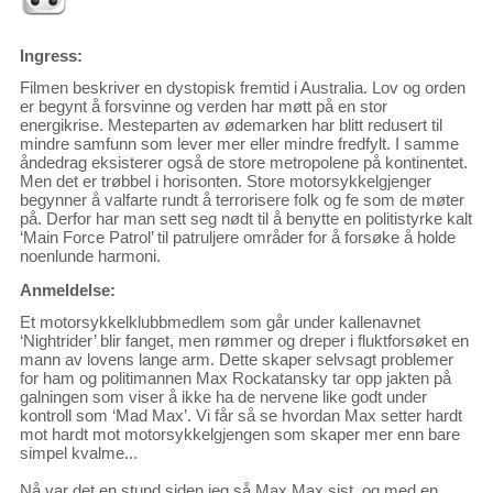
Ingress:
Filmen beskriver en dystopisk fremtid i Australia. Lov og orden
er begynt å forsvinne og verden har møtt på en stor
energikrise. Mesteparten av ødemarken har blitt redusert til
mindre samfunn som lever mer eller mindre fredfylt. I samme
åndedrag eksisterer også de store metropolene på kontinentet.
Men det er trøbbel i horisonten. Store motorsykkelgjenger
begynner å valfarte rundt å terrorisere folk og fe som de møter
på. Derfor har man sett seg nødt til å benytte en politistyrke kalt
‘Main Force Patrol’ til patruljere områder for å forsøke å holde
noenlunde harmoni.
Anmeldelse:
Et motorsykkelklubbmedlem som går under kallenavnet
‘Nightrider’ blir fanget, men rømmer og dreper i fluktforsøket en
mann av lovens lange arm. Dette skaper selvsagt problemer
for ham og politimannen Max Rockatansky tar opp jakten på
galningen som viser å ikke ha de nervene like godt under
kontroll som ‘Mad Max’. Vi får så se hvordan Max setter hardt
mot hardt mot motorsykkelgjengen som skaper mer enn bare
simpel kvalme...
Nå var det en stund siden jeg så Max Max sist, og med en