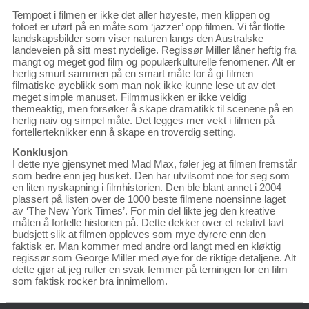
Tempoet i filmen er ikke det aller høyeste, men klippen og
fotoet er uført på en måte som ‘jazzer’ opp filmen. Vi får flotte
landskapsbilder som viser naturen langs den Australske
landeveien på sitt mest nydelige. Regissør Miller låner heftig fra
mangt og meget god film og populærkulturelle fenomener. Alt er
herlig smurt sammen på en smart måte for å gi filmen
filmatiske øyeblikk som man nok ikke kunne lese ut av det
meget simple manuset. Filmmusikken er ikke veldig
themeaktig, men forsøker å skape dramatikk til scenene på en
herlig naiv og simpel måte. Det legges mer vekt i filmen på
fortellerteknikker enn å skape en troverdig setting.
Konklusjon
I dette nye gjensynet med Mad Max, føler jeg at filmen fremstår
som bedre enn jeg husket. Den har utvilsomt noe for seg som
en liten nyskapning i filmhistorien. Den ble blant annet i 2004
plassert på listen over de 1000 beste filmene noensinne laget
av ‘The New York Times’. For min del likte jeg den kreative
måten å fortelle historien på. Dette dekker over et relativt lavt
budsjett slik at filmen oppleves som mye dyrere enn den
faktisk er. Man kommer med andre ord langt med en kløktig
regissør som George Miller med øye for de riktige detaljene. Alt
dette gjør at jeg ruller en svak femmer på terningen for en film
som faktisk rocker bra innimellom.