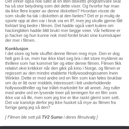
Det virker også noe søkt at en liten disketts programvare skal
ha så stor betydning som det dette viser. Og hvorfor har man
da ikke flere kopier av denne disketten? Hvordan visste de
som skulle ha tak i disketten at den fantes? Det er jo mulig de
sporte opp at den var i bruk via en IP, men jeg skulle gjerne fått
forklart ting bedre i filmen. Det hadde også vært kulere om
hackingbiten hadde blitt brukt mer begge veier. Vår heltinne er
jo hacker og hun kunne nok med fordel brukt sine kunnskaper
der mer i filmen.
Konklusjon
I det store og hele skuffet denne filmen meg mye. Den er dog
helt grei å se, men har ikke klart seg bra i det store mylderet av
thrillere som har kommet før og etter denne filmen. Filmen fikk
relativt okei kritikker når den gikk på kino i Norge, og filmen er
regissert av den mindre etablerte Hollywoodregissøren Irwin
Winkler. Dette er med andre ord en film som kan føles brukbar
om du er litt over middels interessert i lett underholdende
hollywoodthriller og har trålet markedet for alt annet. Jeg ruller
med andre ord en lysende treer på terningen for en film som
ikke var så ille, men som jeg tror er like raskt glemt som sett.
Det var kanskje derfor jeg ikke husket så mye av filmen fra
forrige gang jeg så den?
[ Filmen ble sett på
TV2 Sumo
i deres filmutvalg ]