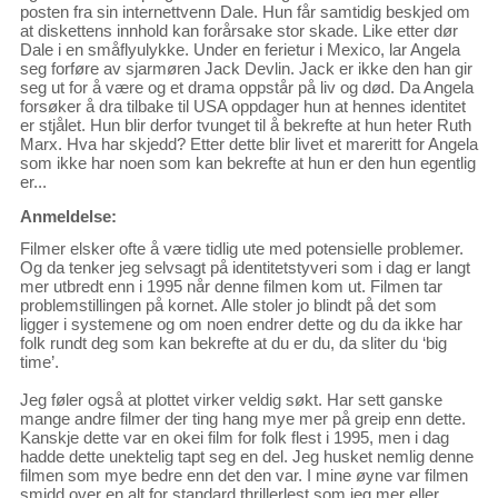
posten fra sin internettvenn Dale. Hun får samtidig beskjed om
at diskettens innhold kan forårsake stor skade. Like etter dør
Dale i en småflyulykke. Under en ferietur i Mexico, lar Angela
seg forføre av sjarmøren Jack Devlin. Jack er ikke den han gir
seg ut for å være og et drama oppstår på liv og død. Da Angela
forsøker å dra tilbake til USA oppdager hun at hennes identitet
er stjålet. Hun blir derfor tvunget til å bekrefte at hun heter Ruth
Marx. Hva har skjedd? Etter dette blir livet et mareritt for Angela
som ikke har noen som kan bekrefte at hun er den hun egentlig
er...
Anmeldelse:
Filmer elsker ofte å være tidlig ute med potensielle problemer.
Og da tenker jeg selvsagt på identitetstyveri som i dag er langt
mer utbredt enn i 1995 når denne filmen kom ut. Filmen tar
problemstillingen på kornet. Alle stoler jo blindt på det som
ligger i systemene og om noen endrer dette og du da ikke har
folk rundt deg som kan bekrefte at du er du, da sliter du ‘big
time’.
Jeg føler også at plottet virker veldig søkt. Har sett ganske
mange andre filmer der ting hang mye mer på greip enn dette.
Kanskje dette var en okei film for folk flest i 1995, men i dag
hadde dette unektelig tapt seg en del. Jeg husket nemlig denne
filmen som mye bedre enn det den var. I mine øyne var filmen
smidd over en alt for standard thrillerlest som jeg mer eller