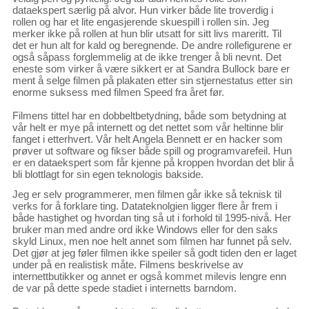
dataekspert særlig på alvor. Hun virker både lite troverdig i
rollen og har et lite engasjerende skuespill i rollen sin. Jeg
merker ikke på rollen at hun blir utsatt for sitt livs mareritt. Til
det er hun alt for kald og beregnende. De andre rollefigurene er
også såpass forglemmelig at de ikke trenger å bli nevnt. Det
eneste som virker å være sikkert er at Sandra Bullock bare er
ment å selge filmen på plakaten etter sin stjernestatus etter sin
enorme suksess med filmen Speed fra året før.
Filmens tittel har en dobbeltbetydning, både som betydning at
vår helt er mye på internett og det nettet som vår heltinne blir
fanget i etterhvert. Vår helt Angela Bennett er en hacker som
prøver ut software og fikser både spill og programvarefeil. Hun
er en dataekspert som får kjenne på kroppen hvordan det blir å
bli blottlagt for sin egen teknologis bakside.
Jeg er selv programmerer, men filmen går ikke så teknisk til
verks for å forklare ting. Datateknolgien ligger flere år frem i
både hastighet og hvordan ting så ut i forhold til 1995-nivå. Her
bruker man med andre ord ikke Windows eller for den saks
skyld Linux, men noe helt annet som filmen har funnet på selv.
Det gjør at jeg føler filmen ikke speiler så godt tiden den er laget
under på en realistisk måte. Filmens beskrivelse av
internettbutikker og annet er også kommet milevis lengre enn
de var på dette spede stadiet i internetts barndom.