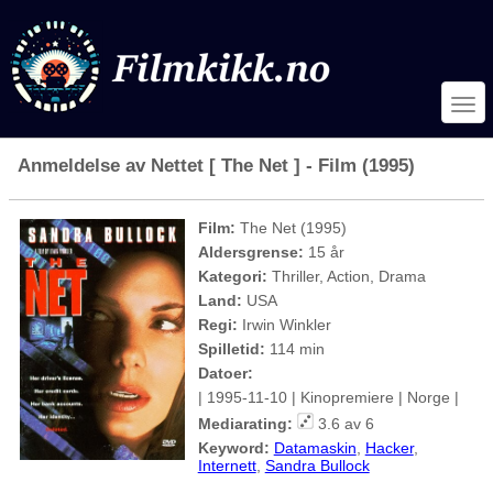
Anmeldelse av Nettet [ The Net ] - Film (1995)
Film:
The Net (1995)
Aldersgrense:
15 år
Kategori:
Thriller, Action, Drama
Land:
USA
Regi:
Irwin Winkler
Spilletid:
114 min
Datoer:
| 1995-11-10 | Kinopremiere | Norge |
Mediarating:
3.6 av 6
Keyword:
Datamaskin
,
Hacker
,
Internett
,
Sandra Bullock