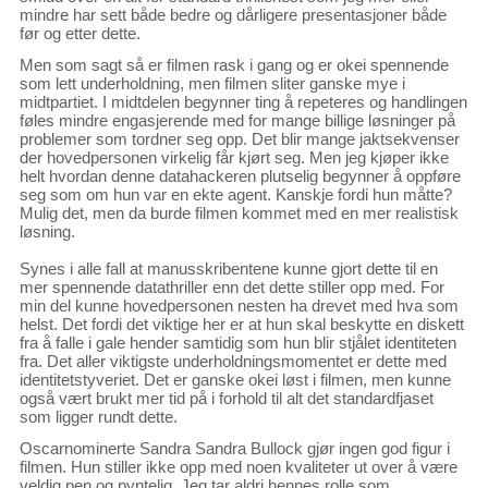
mindre har sett både bedre og dårligere presentasjoner både
før og etter dette.
Men som sagt så er filmen rask i gang og er okei spennende
som lett underholdning, men filmen sliter ganske mye i
midtpartiet. I midtdelen begynner ting å repeteres og handlingen
føles mindre engasjerende med for mange billige løsninger på
problemer som tordner seg opp. Det blir mange jaktsekvenser
der hovedpersonen virkelig får kjørt seg. Men jeg kjøper ikke
helt hvordan denne datahackeren plutselig begynner å oppføre
seg som om hun var en ekte agent. Kanskje fordi hun måtte?
Mulig det, men da burde filmen kommet med en mer realistisk
løsning.
Synes i alle fall at manusskribentene kunne gjort dette til en
mer spennende datathriller enn det dette stiller opp med. For
min del kunne hovedpersonen nesten ha drevet med hva som
helst. Det fordi det viktige her er at hun skal beskytte en diskett
fra å falle i gale hender samtidig som hun blir stjålet identiteten
fra. Det aller viktigste underholdningsmomentet er dette med
identitetstyveriet. Det er ganske okei løst i filmen, men kunne
også vært brukt mer tid på i forhold til alt det standardfjaset
som ligger rundt dette.
Oscarnominerte Sandra Sandra Bullock gjør ingen god figur i
filmen. Hun stiller ikke opp med noen kvaliteter ut over å være
veldig pen og pyntelig. Jeg tar aldri hennes rolle som