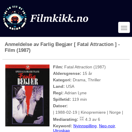
Anmeldelse av Farlig Begjær [ Fatal Attraction ] -
Film (1987)
Film:
Fatal Attraction (1987)
Aldersgrense:
15 år
Kategori:
Drama, Thriller
Land:
USA
Regi:
Adrian Lyne
Spilletid:
119 min
Datoer:
| 1988-02-19 | Kinopremiere | Norge |
Mediarating:
4.3 av 6
Keyword:
Nyinnspilling
,
Neo-noir
,
Utroskap