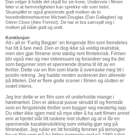
Dan velger å holde det skjult for sin kone. Underveis i filmen
føler vi at hemmeligheten kan sprekke når som helst.
Skuespillet er også gnistrende godt mellom de to
hovedrolleinnehaverne Michael Douglas (Dan Gallagher) og
Glenn Close (Alex Forrest). De har et bra samspill seg i
mellom på både godt og ondt.
Konklusjon
Alt i alt er ‘Farlig Begjær’ en fengende film som fremdeles
har litt å fare med. Den er dog ikke så veldig realistisk,
men den gjør filmene sine stødig rent filmteknisk. Filmen
blir også mer og mer interessant og forandrer seg fra det
som begynner som et spennende drama til litt av en
thriller. Dette var en film som klarte å overraske meg litt i
positiv retning. Jeg hadde nesten avskrevet den allerede
på tittelen. Det er flere gode scener i filmen og slutten er
svært intens.
Jeg tror dette er en film som vil underholde mange i
høstmørket. Den er akkurat passe skrudd til og fremstår
som en fengslende thriller som bygger seg mesterlig opp.
Du sitter ikke igjen med så mye etter å ha sett filmen annet
enn at hjertet slår litt raskere mot slutten og at vi får en
spennende karakterutvikling som virkelig gjør seg på
filmmediet. Jeg ruller en litt forsiktig femmer på terningen
for en film som må ha føltes temmelig god på 1980-tallet