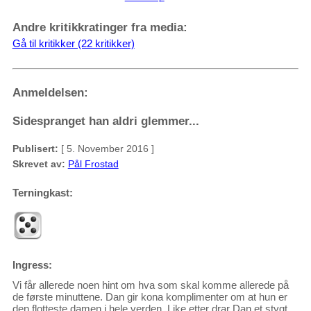
Andre kritikkratinger fra media:
Gå til kritikker (22 kritikker)
Anmeldelsen:
Sidespranget han aldri glemmer...
Publisert:
[ 5. November 2016 ]
Skrevet av:
Pål Frostad
Terningkast:
Ingress:
Vi får allerede noen hint om hva som skal komme allerede på
de første minuttene. Dan gir kona komplimenter om at hun er
den flotteste damen i hele verden. Like etter drar Dan et stygt