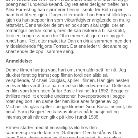
poeng ned i underbukseland. Og rett etter det igjen treffer han
Alex Forrest og han sjarmerer henne i senk, før Beth roper
ham bort til seg igjen. Dagen etter møter han Forrest tilfeldigvis
igjen da hun stepper inn som vikarrådgiver angående en mulig
rettstvist. Der snakker de om en bok som skal utgis, der en
romanfigur bedrar konen, men de kan risikere å bli saksøkt,
fordi en kongressmann fra Ohio mener at figuren er bygget
rundt ham. Rett etter møtet tar Dan en drink sammen med den
middelaldrende frigjorte Forrest. Det ene leder til det andre og
snart ender de opp i samme seng.
Anmeldelse:
Denne filmen har jeg vagt hørt om, men aldri sett før nå. Jeg
plukket først og fremst opp filmen fordi den alltid så
velspillende, Michael Douglas, spiller i filmen. Han gjør nesten
en hver film verdt å se bare med sin tilstedeværelse. Dette var
en film som kom noen år før Basic Instinct fra 1992. Begge er
thrillere med litt erotiske undertoner, hovedpersonen i begge
roter seg bort i en dame der han ikke aner følgene av og
Michael Douglas spiller i begge filmene. Som Basic Instinct, ble
også ‘Farlig Begjær’ en kassasuksess både nasjonalt og
internasjonalt når den gikk på kino i rundt 1988.
Filmen starter med at en vanlig kveld hos den
sammenspleisede familien, Gallagher. Den består av Dan,
kona Beth, deres sønn og til og med en hund. Alt er veldig