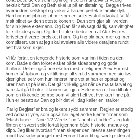
hektisk fordi Dan og Beth skal ut på en tilstelning. Begge trives i
hverandres selskapt og virker å ha den perfekte familieidyll.
Han har god jobb og jobber som en suksessfull advokat. Vi får
malt bildet av den søteste konen til Dan som gjør alt i verden
for sin kjære ektemann. Og Dan får selvsagt dårlig samvittighet
for sitt sidesprang. Og det blir ikke bedre enn at Alex Forrest
fortsetter å være forelsket i ham. Og ting blir bare mer og mer
komplisert, uten at jeg skal avsløre alle videre detaljene rundt
helt hva som skjer.
Vi får fortalt en fengende historie som var inn i tiden da den
kom. Både siden folket elsket både sidesprang og gode
thrillere. Det er også noe ekstra med rollefiguren Alex Forrest
hun er så følsom og vil tilbringe all sin tid sammen med sin livs
kjærlighet, selv om hun innerst inne vet at han er opptatt og
lurer ham ut på isen. Det går virkelig galt når de må ta farvel og
han skal gå tilbake til konen sin igjen. Hele veien er hun tilbake
som en tikkende bombe som vi aldri helt vet hva kan finne på.
Hun er besatt av Dan og blir det vi i dag kaller en ‘stalker’.
‘Farlig Begjær’ er bra og lekent sydd sammen. Regien er stødig
ved Adrian Lyne, som også har laget andre kjente filmer som
“Flashdance”, “Nine 1/2 Weeks” og “Jacob's Ladder”. Jeg føler
filmen er svært solid fortalt igjennom både historie, manus og
klipp. Jeg liker hvordan filmen skaper den intense stemningen
rundt hva sidespranget med Forrest fører til og særlig siden at