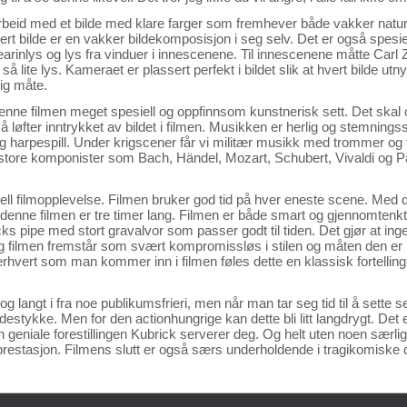
beid med et bilde med klare farger som fremhever både vakker natur o
ert bilde er en vakker bildekomposisjon i seg selv. Det er også spesie
earinlys og lys fra vinduer i innescenene. Til innescenene måtte Carl 
så lite lys. Kameraet er plassert perfekt i bildet slik at hvert bilde utn
ig måte.
enne filmen meget spesiell og oppfinnsom kunstnerisk sett. Det skal o
løfter inntrykket av bildet i filmen. Musikken er herlig og stemning
g harpespill. Under krigscener får vi militær musikk med trommer og 
 store komponister som Bach, Händel, Mozart, Schubert, Vivaldi og Pa
siell filmopplevelse. Filmen bruker god tid på hver eneste scene. Med d
 denne filmen er tre timer lang. Filmen er både smart og gjennomtenkt i
cks pipe med stort gravalvor som passer godt til tiden. Det gjør at ingen
 og filmen fremstår som svært kompromissløs i stilen og måten den er la
rhvert som man kommer inn i filmen føles dette en klassisk fortellin
og langt i fra noe publikumsfrieri, men når man tar seg tid til å sette 
sidestykke. Men for den actionhungrige kan dette bli litt langdrygt. Det 
 den geniale forestillingen Kubrick serverer deg. Og helt uten noen særl
en prestasjon. Filmens slutt er også særs underholdende i tragikomiske