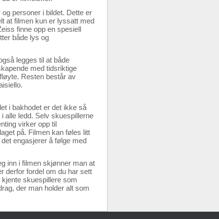
g personer i bildet. Dette er
lt at filmen kun er lyssatt med
Zeiss finne opp en spesiell
ytter både lys og
gså legges til at både
sskapende med tidsriktige
fløyte. Resten består av
isiello.
et i bakhodet er det ikke så
 alle ledd. Selv skuespillerne
ting virker opp til
get på. Filmen kan føles litt
g det engasjerer å følge med
seg inn i filmen skjønner man at
er derfor fordel om du har sett
ig kjente skuespillere som
 drag, der man holder alt som