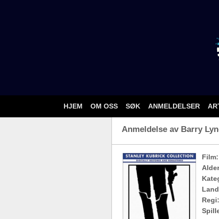
HJEM
OM OSS
SØK
ANMELDELSER
AR
Anmeldelse av Barry Lynd
Film:
Alde
Kateg
Land
Regi
Spill