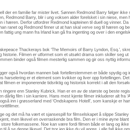
uell der en familie far mister livet. Sønnen Redmond Barry følger ik
, Redmond Barry, blir i ung voksen alder forelsket i sin niese, men h
ein i hæren. Derfor utfordrer Redmond kapteinen til duell og vinner. 
r han ranet og Redmond finner ut at han skal verve seg til hæren og be
en fattig ung mann fra Irland kan gå fra ingenting og over i den engels
akepeace Thackerays bok ‘The Memoirs of Barry Lyndon, Esq.’, skrev
g historie. Filmen er utformet som et utsøkt drama som skiller seg ut 
rstemmen binder også filmen mesterlig sammen og gir oss nyttig informa
n. Digger også hvordan mannen bak fortellerstemmen er både spydig og i
s harselering er et element som kvikker og liver opp fortellingen. Det
at filmen er imponerende tidsriktig og historisk korrekt i alt den forsø
 ringere enn Stanley Kubrick. Han er en av de største og beste regiss
 en dårlig film i sin karriere. Hans mest kjente filmer inkluderer alt fra 
gså inn i grøsserland med ‘Ondskapens Hotell’, som kanskje er hans
rittfilmer.
e og det må ha vært et sjansespill for filmselskapet å slippe Stanley Ku
 kjent, men likevel en overraskende bra film. Den er i mine øyne blant
de store folkemassene. Noe kan være fordi filmen både er lang og ikk
til å se denne likevel. Det tror jeg ikke du vil angre, i alle fall ikke om