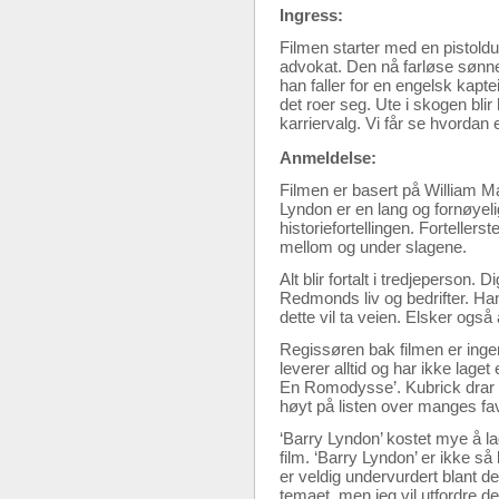
Ingress:
Filmen starter med en pistold
advokat. Den nå farløse sønnen
han faller for en engelsk kapt
det roer seg. Ute i skogen bli
karriervalg. Vi får se hvordan 
Anmeldelse:
Filmen er basert på William M
Lyndon er en lang og fornøyeli
historiefortellingen. Fortelle
mellom og under slagene.
Alt blir fortalt i tredjeperso
Redmonds liv og bedrifter. Han
dette vil ta veien. Elsker også 
Regissøren bak filmen er ingen
leverer alltid og har ikke laget
En Romodysse’. Kubrick drar o
høyt på listen over manges favo
‘Barry Lyndon’ kostet mye å lag
film. ‘Barry Lyndon’ er ikke så
er veldig undervurdert blant 
temaet, men jeg vil utfordre deg 