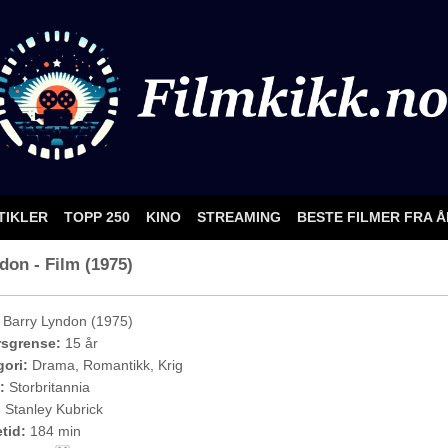
TIKLER
TOPP 250
KINO
STREAMING
BESTE FILMER FRA 
on - Film (1975)
Barry Lyndon (1975)
rsgrense:
15 år
ori:
Drama, Romantikk, Krig
:
Storbritannia
:
Stanley Kubrick
etid:
184 min