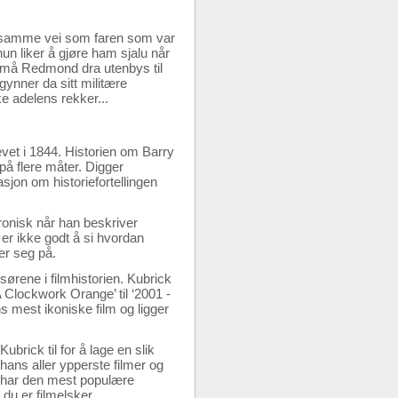
ke samme vei som faren som var
un liker å gjøre ham sjalu når
Da må Redmond dra utenbys til
gynner da sitt militære
ke adelens rekker...
et i 1844. Historien om Barry
på flere måter. Digger
sjon om historiefortellingen
ronisk når han beskriver
 er ikke godt å si hvordan
ker seg på.
ørene i filmhistorien. Kubrick
‘A Clockwork Orange’ til ‘2001 -
 mest ikoniske film og ligger
brick til for å lage en slik
 hans aller ypperste filmer og
e har den mest populære
 du er filmelsker.