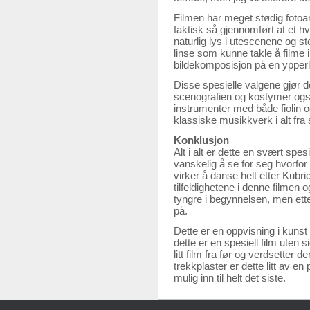
Filmen har meget stødig fotoar
faktisk så gjennomført at et hv
naturlig lys i utescenene og st
linse som kunne takle å filme i 
bildekomposisjon på en ypperl
Disse spesielle valgene gjør d
scenografien og kostymer også 
instrumenter med både fiolin o
klassiske musikkverk i alt fra
Konklusjon
Alt i alt er dette en svært spe
vanskelig å se for seg hvorfor
virker å danse helt etter Kubri
tilfeldighetene i denne filmen
tyngre i begynnelsen, men ette
på.
Dette er en oppvisning i kunst 
dette er en spesiell film uten 
litt film fra før og verdsetter
trekkplaster er dette litt av 
mulig inn til helt det siste.