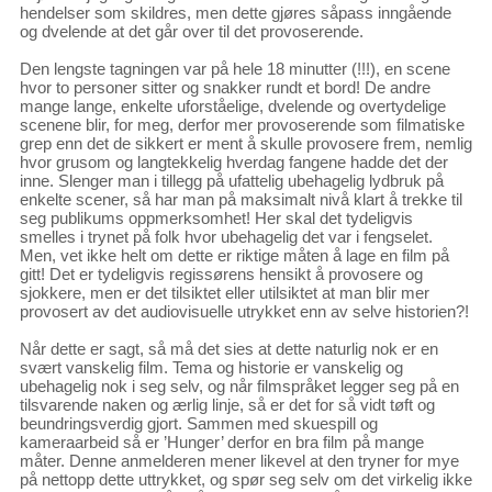
hendelser som skildres, men dette gjøres såpass inngående
og dvelende at det går over til det provoserende.
Den lengste tagningen var på hele 18 minutter (!!!), en scene
hvor to personer sitter og snakker rundt et bord! De andre
mange lange, enkelte uforståelige, dvelende og overtydelige
scenene blir, for meg, derfor mer provoserende som filmatiske
grep enn det de sikkert er ment å skulle provosere frem, nemlig
hvor grusom og langtekkelig hverdag fangene hadde det der
inne. Slenger man i tillegg på ufattelig ubehagelig lydbruk på
enkelte scener, så har man på maksimalt nivå klart å trekke til
seg publikums oppmerksomhet! Her skal det tydeligvis
smelles i trynet på folk hvor ubehagelig det var i fengselet.
Men, vet ikke helt om dette er riktige måten å lage en film på
gitt! Det er tydeligvis regissørens hensikt å provosere og
sjokkere, men er det tilsiktet eller utilsiktet at man blir mer
provosert av det audiovisuelle utrykket enn av selve historien?!
Når dette er sagt, så må det sies at dette naturlig nok er en
svært vanskelig film. Tema og historie er vanskelig og
ubehagelig nok i seg selv, og når filmspråket legger seg på en
tilsvarende naken og ærlig linje, så er det for så vidt tøft og
beundringsverdig gjort. Sammen med skuespill og
kameraarbeid så er ’Hunger’ derfor en bra film på mange
måter. Denne anmelderen mener likevel at den tryner for mye
på nettopp dette uttrykket, og spør seg selv om det virkelig ikke