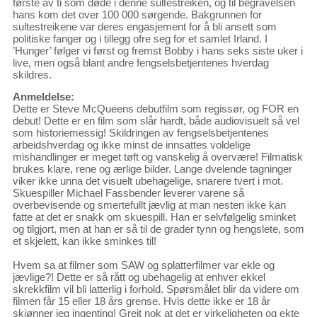
første av ti som døde i denne sultestreiken, og til begravelsen
hans kom det over 100 000 sørgende. Bakgrunnen for
sultestreikene var deres engasjement for å bli ansett som
politiske fanger og i tillegg ofre seg for et samlet Irland. I
’Hunger’ følger vi først og fremst Bobby i hans seks siste uker i
live, men også blant andre fengselsbetjentenes hverdag
skildres.
Anmeldelse:
Dette er Steve McQueens debutfilm som regissør, og FOR en
debut! Dette er en film som slår hardt, både audiovisuelt så vel
som historiemessig! Skildringen av fengselsbetjentenes
arbeidshverdag og ikke minst de innsattes voldelige
mishandlinger er meget tøft og vanskelig å overvære! Filmatisk
brukes klare, rene og ærlige bilder. Lange dvelende tagninger
viker ikke unna det visuelt ubehagelige, snarere tvert i mot.
Skuespiller Michael Fassbender leverer varene så
overbevisende og smertefullt jævlig at man nesten ikke kan
fatte at det er snakk om skuespill. Han er selvfølgelig sminket
og tilgjort, men at han er så til de grader tynn og hengslete, som
et skjelett, kan ikke sminkes til!
Hvem sa at filmer som SAW og splatterfilmer var ekle og
jævlige?! Dette er så rått og ubehagelig at enhver ekkel
skrekkfilm vil bli latterlig i forhold. Spørsmålet blir da videre om
filmen får 15 eller 18 års grense. Hvis dette ikke er 18 år
skjønner jeg ingenting! Greit nok at det er virkeligheten og ekte