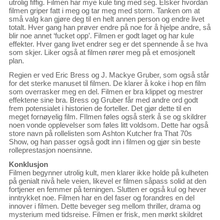
utrolig fiffig. Filmen har mye kule ting med seg. Elsker hvordan
filmen griper fatt i meg og tar meg med storm. Tanken om at
små valg kan gjøre deg til en helt annen person og endre livet
totalt. Hver gang han prøver endre på noe for å hjelpe andre, så
blir noe annet ‘fucket opp’. Filmen er godt laget og har kule
effekter. Hver gang livet endrer seg er det spennende å se hva
som skjer. Liker også at filmen rører meg på et emosjonelt
plan.
Regien er ved Eric Bress og J. Mackye Gruber, som også står
for det sterke manuset til filmen. De klarer å koke i hop en film
som overrasker meg en del. Filmen er bra klippet og mestrer
effektene sine bra. Bress og Gruber får med andre ord godt
frem potensialet i historien de forteller. Det gjør dette til en
meget fornøyelig film. FIlmen føles også sterk å se og skildrer
noen vonde opplevelser som føles litt voldsom. Dette har også
store navn på rollelisten som Ashton Kutcher fra That 70s
Show, og han passer også godt inn i filmen og gjør sin beste
rolleprestasjon noensinne.
Konklusjon
Filmen begynner utrolig kult, men klarer ikke holde på kulheten
på genialt nivå hele veien, likevel er filmen såpass solid at den
fortjener en femmer på terningen. Slutten er også kul og hever
inntrykket noe. Filmen har en del faser og forandres en del
innover i filmen. Dette beveger seg mellom thriller, drama og
mysterium med tidsreise. Filmen er frisk, men mørkt skildret