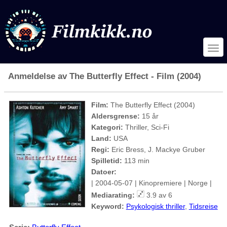
Anmeldelse av The Butterfly Effect - Film (2004)
Film:
The Butterfly Effect (2004)
Aldersgrense:
15 år
Kategori:
Thriller, Sci-Fi
Land:
USA
Regi:
Eric Bress, J. Mackye Gruber
Spilletid:
113 min
Datoer:
| 2004-05-07 | Kinopremiere | Norge |
Mediarating:
3.9 av 6
Keyword:
Psykologisk thriller
,
Tidsreise