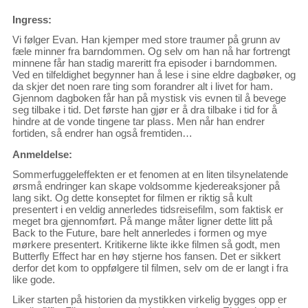
Ingress:
Vi følger Evan. Han kjemper med store traumer på grunn av
fæle minner fra barndommen. Og selv om han nå har fortrengt
minnene får han stadig mareritt fra episoder i barndommen.
Ved en tilfeldighet begynner han å lese i sine eldre dagbøker, og
da skjer det noen rare ting som forandrer alt i livet for ham.
Gjennom dagboken får han på mystisk vis evnen til å bevege
seg tilbake i tid. Det første han gjør er å dra tilbake i tid for å
hindre at de vonde tingene tar plass. Men når han endrer
fortiden, så endrer han også fremtiden…
Anmeldelse:
Sommerfuggeleffekten er et fenomen at en liten tilsynelatende
ørsmå endringer kan skape voldsomme kjedereaksjoner på
lang sikt. Og dette konseptet for filmen er riktig så kult
presentert i en veldig annerledes tidsreisefilm, som faktisk er
meget bra gjennomført. På mange måter ligner dette litt på
Back to the Future, bare helt annerledes i formen og mye
mørkere presentert. Kritikerne likte ikke filmen så godt, men
Butterfly Effect har en høy stjerne hos fansen. Det er sikkert
derfor det kom to oppfølgere til filmen, selv om de er langt i fra
like gode.
Liker starten på historien da mystikken virkelig bygges opp er