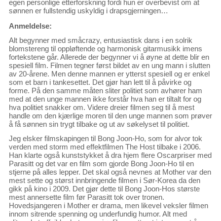
egen personlige etterforskning fordi hun er overbevist om at
sønnen er fullstendig uskyldig i drapsgjerningen…
Anmeldelse:
Alt begynner med småcrazy, entusiastisk dans i en solrik
blomstereng til oppløftende og harmonisk gitarmusikk imens
fortekstene går. Allerede der begynner vi å øyne at dette blir en
spesiell film. Filmen tegner først bildet av en ung mann i slutten
av 20-årene. Men denne mannen er ytterst spesiell og er enkel
som et barn i tankesettet. Det gjør han lett til å påvirke og
forme. På den samme måten sliter politiet som avhører ham
med at den unge mannen ikke forstår hva han er tiltalt for og
hva politiet snakker om. Videre dreier filmen seg til å mest
handle om den kjærlige moren til den unge mannen som prøver
å få sønnen sin trygt tilbake og ut av søkelyset til politiet.
Jeg elsker filmskapingen til Bong Joon-Ho, som for alvor tok
verden med storm med effektfilmen The Host tilbake i 2006.
Han klarte også kunststykket å dra hjem flere Oscarpriser med
Parasitt og det var en film som gjorde Bong Joon-Ho til en
stjerne på alles lepper. Det skal også nevnes at Mother var den
mest sette og størst innbringende filmen i Sør-Korea da den
gikk på kino i 2009. Det gjør dette til Bong Joon-Hos største
mest annersette film før Parasitt tok over tronen.
Hovedsjangeren i Mother er drama, men likevel veksler filmen
innom sitrende spenning og underfundig humor. Alt med