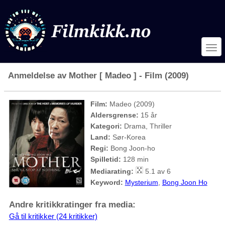
Anmeldelse av Mother [ Madeo ] - Film (2009)
Film:
Madeo (2009)
Aldersgrense:
15 år
Kategori:
Drama, Thriller
Land:
Sør-Korea
Regi:
Bong Joon-ho
Spilletid:
128 min
Mediarating:
5.1 av 6
Keyword:
Mysterium
,
Bong Joon Ho
Andre kritikkratinger fra media:
Gå til kritikker (24 kritikker)