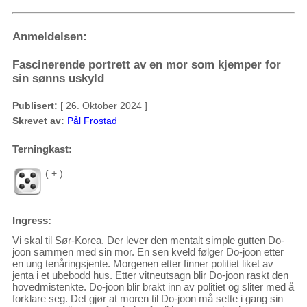
Anmeldelsen:
Fascinerende portrett av en mor som kjemper for
sin sønns uskyld
Publisert:
[ 26. Oktober 2024 ]
Skrevet av:
Pål Frostad
Terningkast:
( + )
Ingress:
Vi skal til Sør-Korea. Der lever den mentalt simple gutten Do-
joon sammen med sin mor. En sen kveld følger Do-joon etter
en ung tenåringsjente. Morgenen etter finner politiet liket av
jenta i et ubebodd hus. Etter vitneutsagn blir Do-joon raskt den
hovedmistenkte. Do-joon blir brakt inn av politiet og sliter med å
forklare seg. Det gjør at moren til Do-joon må sette i gang sin