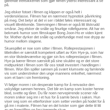
glitrende treffsikkerhet som gjør filmen ytterst interessant å se
på.
Jeg elsker fotoet i filmen og klippen er også helt i
verdensklasse. Filmen har en nærmest hypnotisk påvirkning
på meg. Det betyr at det vi ser i bildet føles interessant og
visuelt tiltrekkende. Stemningen i filmen er også litt tilskrudd
smårar. Jeg elsker de snåle og finurlige rollefigurene. Alt har en
bekmørk humor som filmskaper Bong Joon-Ho er viden kjent
for. Mother dyrker det snåle og underfundige med noe drypp av
humor mellom slagene.
Skuespillet er noe som sitter i filmen. Rolleprestasjonen i
tittelrollen er særskilt kompetent utført av Kim Hye-ja, som har
en stor tilstedeværelse og gjør sin livs rolleprestasjon i filmen.
Hye-ja bærer filmen særskilt på sine skuldre og er det store
midtpunktet i filmen som får oss totalt investert i handlingen i
filmen. Won Bin spiller sønnen på svært klumsete og famlende
vis som understreker den unge mannens enkelhet, nærmest
som et barn i sin fremtoning.
Vi følger moren i sin desperate kamp for å renvaske den
uskyldige sønnen hennes. Det blir en kamp som koster henne
blod, svette og tårer. Du får noen nervepirrende scener når
moren sniker seg inn i et hus for å samle bevis i saken. Hun
viser seg som en etterforsker som setter verden på hodet for å
gå inn i materie. Filmen har en del tvister som gjør dette til litt
av en forestilling og fascinerende skue.