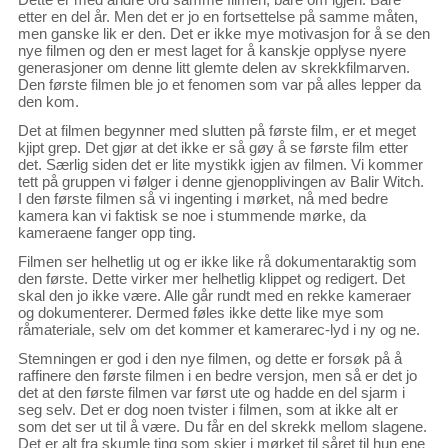
etter en del år. Men det er jo en fortsettelse på samme måten,
men ganske lik er den. Det er ikke mye motivasjon for å se den
nye filmen og den er mest laget for å kanskje opplyse nyere
generasjoner om denne litt glemte delen av skrekkfilmarven.
Den første filmen ble jo et fenomen som var på alles lepper da
den kom.
Det at filmen begynner med slutten på første film, er et meget
kjipt grep. Det gjør at det ikke er så gøy å se første film etter
det. Særlig siden det er lite mystikk igjen av filmen. Vi kommer
tett på gruppen vi følger i denne gjenopplivingen av Balir Witch.
I den første filmen så vi ingenting i mørket, nå med bedre
kamera kan vi faktisk se noe i stummende mørke, da
kameraene fanger opp ting.
Filmen ser helhetlig ut og er ikke like rå dokumentaraktig som
den første. Dette virker mer helhetlig klippet og redigert. Det
skal den jo ikke være. Alle går rundt med en rekke kameraer
og dokumenterer. Dermed føles ikke dette like mye som
råmateriale, selv om det kommer et kamerarec-lyd i ny og ne.
Stemningen er god i den nye filmen, og dette er forsøk på å
raffinere den første filmen i en bedre versjon, men så er det jo
det at den første filmen var først ute og hadde en del sjarm i
seg selv. Det er dog noen tvister i filmen, som at ikke alt er
som det ser ut til å være. Du får en del skrekk mellom slagene.
Det er alt fra skumle ting som skjer i mørket til såret til hun ene