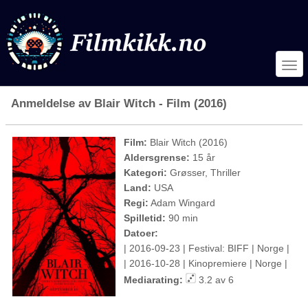
Anmeldelse av Blair Witch - Film (2016)
Film:
Blair Witch (2016)
Aldersgrense:
15 år
Kategori:
Grøsser, Thriller
Land:
USA
Regi:
Adam Wingard
Spilletid:
90 min
Datoer:
| 2016-09-23 | Festival: BIFF | Norge |
| 2016-10-28 | Kinopremiere | Norge |
Mediarating:
3.2 av 6