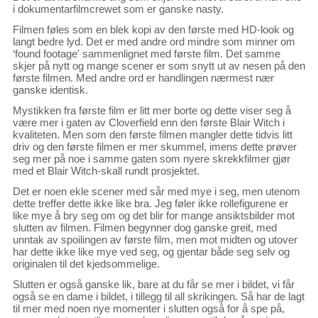
i dokumentarfilmcrewet som er ganske nasty.
Filmen føles som en blek kopi av den første med HD-look og
langt bedre lyd. Det er med andre ord mindre som minner om
‘found footage' sammenlignet med første film. Det samme
skjer på nytt og mange scener er som snytt ut av nesen på den
første filmen. Med andre ord er handlingen nærmest nær
ganske identisk.
Mystikken fra første film er litt mer borte og dette viser seg å
være mer i gaten av Cloverfield enn den første Blair Witch i
kvaliteten. Men som den første filmen mangler dette tidvis litt
driv og den første filmen er mer skummel, imens dette prøver
seg mer på noe i samme gaten som nyere skrekkfilmer gjør
med et Blair Witch-skall rundt prosjektet.
Det er noen ekle scener med sår med mye i seg, men utenom
dette treffer dette ikke like bra. Jeg føler ikke rollefigurene er
like mye å bry seg om og det blir for mange ansiktsbilder mot
slutten av filmen. Filmen begynner dog ganske greit, med
unntak av spoilingen av første film, men mot midten og utover
har dette ikke like mye ved seg, og gjentar både seg selv og
originalen til det kjedsommelige.
Slutten er også ganske lik, bare at du får se mer i bildet, vi får
også se en dame i bildet, i tillegg til all skrikingen. Så har de lagt
til mer med noen nye momenter i slutten også for å spe på,