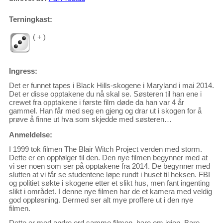
Terningkast:
( + )
Ingress:
Det er funnet tapes i Black Hills-skogene i Maryland i mai 2014.
Det er disse opptakene du nå skal se. Søsteren til han ene i
crewet fra opptakene i første film døde da han var 4 år
gammel. Han får med seg en gjeng og drar ut i skogen for å
prøve å finne ut hva som skjedde med søsteren…
Anmeldelse:
I 1999 tok filmen The Blair Witch Project verden med storm.
Dette er en oppfølger til den. Den nye filmen begynner med at
vi ser noen som ser på opptakene fra 2014. De begynner med
slutten at vi får se studentene løpe rundt i huset til heksen. FBI
og politiet søkte i skogene etter et slikt hus, men fant ingenting
slikt i området. I denne nye filmen har de et kamera med veldig
god oppløsning. Dermed ser alt mye proffere ut i den nye
filmen.
Dette er med andre ord samme filmen, bare om igjen. Bare