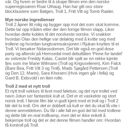
vår. Og hvem er bedre til å skape filmen enn den norske
superregissøren Roar Uthaug. Han har gitt oss store
blockbustere som Bølgen, Troll 1, Fritt Vilt og Tomb Raider.
Mye norske ingredienser
Troll 2 åpner litt rolig og bygger opp mot det som skal komme.
Dette tar opp tråden etter der den forrige filmen slapp. Liker
hvordan dette kobles til det norskeste norske. Vi snakker
hvordan Olav den hellige var delaktig med å kvitte seg med
trollene og hvordan tungtvannsaksjonen i Rjukan knyttes til et
Troll. Vi besøker Nidarosdomen. Det blir også en god dose
party og afterski på Hemsedal med debutlåten ‘Pinne for landet’
av selveste Freddy Kalas. Castet blir spilt av en rekke kjente
fjes som Ine Marie Wilmann (Troll og Krigsseileren), Kim Falck
(Bare Bea, Fritt Vilt 3 og Troll), Mads Sjøgård Pettersen (Troll
og Den 12. Mann), Sara Khorami (Hvis ingen går i fella) og
Gard B. Eidsvold i en liten rolle.
Troll 2 med et nytt troll
Et nytt troll vekkes til livet med følelser, og det nye trollet ved
navn Jotun ser fantastisk kult ut. Det er et vaskekte og stort
norsk troll. I første film ble vi godt kjent med et troll og i Troll 2
blir det to troll. Om det er dobbelt så kult er det du skal få vite i
denne anmeldelsen. Du får i alle fall en god del tid med trollene
og dette blir en real trollkamp, men det er ikke enkelt å
bekjempe troll og det er det denne filmen handler om: Hvordan
få kontroll på Troll.