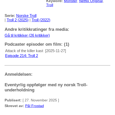
Keyword:
Monster
,
Netflix Original
,
Troll
Serie:
Norske Troll
|
Troll 2 (2025)
|
Troll (2022)
Andre kritikkratinger fra media:
Gå til kritikker (26 kritikker)
Podcaster episoder om film: (1)
Attack of the killer kast
[2025-11-27]
Episode 214: Troll 2
Anmeldelsen:
Eventyrlig oppfølger med ny norsk Troll-
underholdning
Publisert:
[ 27. November 2025 ]
Skrevet av:
Pål Frostad