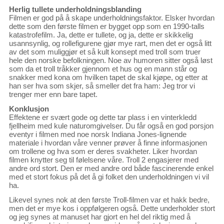
Herlig tullete underholdningsblanding
Filmen er god på å skape underholdningsfaktor. Elsker hvordan
dette som den første filmen er bygget opp som en 1990-talls
katastrofefilm. Ja, dette er tullete, og ja, dette er skikkelig
usannsynlig, og rollefigurene gjør mye rart, men det er også litt
av det som muliggjør et så kult konsept med troll som truer
hele den norske befolkningen. Noe av humoren sitter også løst
som da et troll tråkker gjennom et hus og en mann står og
snakker med kona om hvilken tapet de skal kjøpe, og etter at
han ser hva som skjer, så smeller det fra ham: Jeg tror vi
trenger mer enn bare tapet.
Konklusjon
Effektene er svært gode og dette tar plass i en vinterkledd
fjellheim med kule naturomgivelser. Du får også en god porsjon
eventyr i filmen med noe norsk Indiana Jones-lignende
materiale i hvordan våre venner prøver å finne informasjonen
om trollene og hva som er deres svakheter. Liker hvordan
filmen knytter seg til følelsene våre. Troll 2 engasjerer med
andre ord stort. Den er med andre ord både fascinerende enkel
med et stort fokus på det å gi folket den underholdningen vi vil
ha.
Likevel synes nok at den første Troll-filmen var et hakk bedre,
men det er mye kos i oppfølgeren også. Dette underholder stort
og jeg synes at manuset har gjort en hel del riktig med å