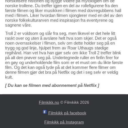
norskifisere historien og bygge videre på mytologien om de
norske trollene. Du treffer igjen en del av rollefigurene fra den
første filmen og liker musikken i filmen med dovregubbens hall
med i filmen. Liker hvordan filmen sjonglerer med en del av den
norske folkekulturarven med inspirasjon fra eventyrene og
sagnene våre.
Troll 2 er voldsom og slår fra seg, men likevel er det hele litt
raskt over og uten å avsløre helt hva som skjer. Det er også
noen overraskelser i filmen, selv om dette holder seg på en
trygg og god linje, hjulpet frem av Roar Uthaugs stødige
regihånd. Han vet hva han gjør selv om ikke Troll 2 treffer blink
på alt den prøver seg på. Undertegnede ruller en finfin firer for
en gøy og underholdende film som er et must om du likte første
film. Og det kan også tyde på at det kommer flere filmer om
denne filmen gjør det bra på Netflix og det i seg selv er veldig
kult.
[ Du kan se filmen med abonnement på Netflix ]
Filmkikk.no
© Filmkikk 2026
Filmkikk på facebook
Filmkikk på Instagram