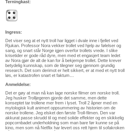
Terningkast:
Ingress:
Det viser seg at et nytt troll har ligget i dvale inne i fjellet ved
Rjukan. Professor Nora vekker trollet ved hjelp av følelser og
sang, og snart står Norge igjen overfor trollets vrede. I slike
krisetider er gode råd dyre, men med et engasjert team ledet
av Nora gjør de alt de kan for å bekjempe trollet. Dette krever
betydelig kunnskap, som de tilegner seg gjennom grundig
research. Det som derimot er helt sikkert, er at med et nytt troll
løs, er katastrofen snart et faktum…
Anmeldelse:
Det er gøy at man nå kan lage norske filmer om norske troll.
Jeg husker Trolljegeren gjorde det samme, men dette
konseptet tar trollene mer frem i lyset. Troll 2 åpner med en
mytologisk kult animert oppsummering av historien om de
norske trollene. Jeg elsket den første Troll-filmen. Den var
akkurat passe skrudd til og med solide effekter og en skikkelig
popcornbadet underholdning som man bare før kunne se på
kino, men som nå Netflix har levert oss rett hjem til sofakroken