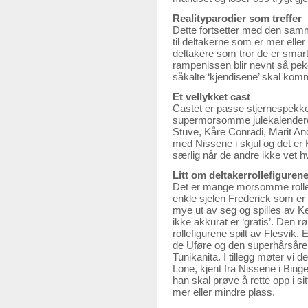
Realityparodier som treffer
Dette fortsetter med den sam
til deltakerne som er mer eller
deltakere som tror de er smart
rampenissen blir nevnt så pe
såkalte ‘kjendisene’ skal kom
Et vellykket cast
Castet er passe stjernespekket.
supermorsomme julekalenderen.
Stuve, Kåre Conradi, Marit And
med Nissene i skjul og det er 
særlig når de andre ikke vet 
Litt om deltakerrollefiguren
Det er mange morsomme rollefi
enkle sjelen Frederick som er 
mye ut av seg og spilles av K
ikke akkurat er ‘gratis’. Den r
rollefigurene spilt av Flesvik
de Uføre og den superhårsåre M
Tunikanita. I tillegg møter vi 
Lone, kjent fra Nissene i Bing
han skal prøve å rette opp i s
mer eller mindre plass.