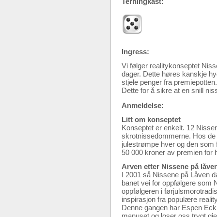
Terningkast:
Ingress:
Vi følger realitykonseptet Nis
dager. Dette høres kanskje hyg
stjele penger fra premiepotte
Dette for å sikre at en snill ni
Anmeldelse:
Litt om konseptet
Konseptet er enkelt. 12 Nisser
skrotnissedommerne. Hos de 12
julestrømpe hver og den som f
50 000 kroner av premien for h
Arven etter Nissene på låve
I 2001 så Nissene på Låven d
banet vei for oppfølgere som 
oppfølgeren i førjulsmorotradis
inspirasjon fra populære reali
Denne gangen har Espen Eckbo
manuset og loser oss trygt gj