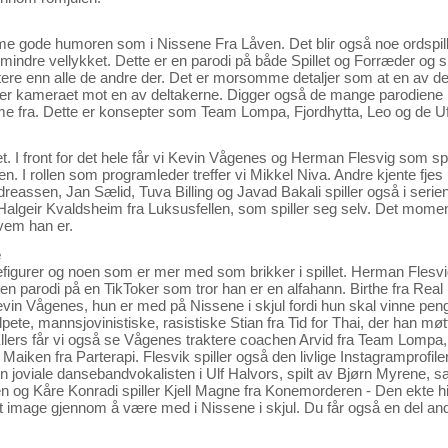
me gode humoren som i Nissene Fra Låven. Det blir også noe ordspil
 mindre vellykket. Dette er en parodi på både Spillet og Forræder og sp
ere enn alle de andre der. Det er morsomme detaljer som at en av del
ker kameraet mot en av deltakerne. Digger også de mange parodiene
me fra. Dette er konsepter som Team Lompa, Fjordhytta, Leo og de U
 I front for det hele får vi Kevin Vågenes og Herman Flesvig som spill
 I rollen som programleder treffer vi Mikkel Niva. Andre kjente fje
reassen, Jan Sælid, Tuva Billing og Javad Bakali spiller også i serien
Halgeir Kvaldsheim fra Luksusfellen, som spiller seg selv. Det momen
hvem han er.
e
gurer og noen som er mer med som brikker i spillet. Herman Flesvi
en parodi på en TikToker som tror han er en alfahann. Birthe fra Rea
evin Vågenes, hun er med på Nissene i skjul fordi hun skal vinne pen
ølpete, mannsjovinistiske, rasistiske Stian fra Tid for Thai, der han mø
. Ellers får vi også se Vågenes traktere coachen Arvid fra Team Lompa
aiken fra Parterapi. Flesvik spiller også den livlige Instagramprofil
den joviale dansebandvokalisten i Ulf Halvors, spilt av Bjørn Myrene, 
en og Kåre Konradi spiller Kjell Magne fra Konemorderen - Den ekte h
itt image gjennom å være med i Nissene i skjul. Du får også en del and