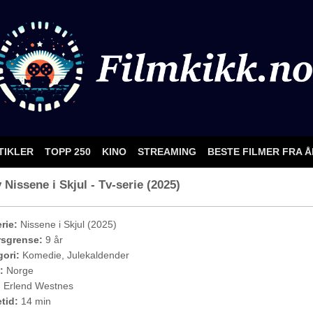
TIKLER
TOPP 250
KINO
STREAMING
BESTE FILMER FRA 
Nissene i Skjul - Tv-serie (2025)
rie:
Nissene i Skjul (2025)
rsgrense:
9 år
ori:
Komedie, Julekaldender
:
Norge
:
Erlend Westnes
etid:
14 min