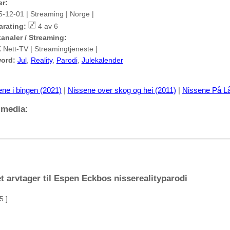
er:
5-12-01 | Streaming | Norge |
arating:
4 av 6
analer / Streaming:
 Nett-TV | Streamingtjeneste |
ord:
Jul
,
Reality
,
Parodi
,
Julekalender
ne i bingen (2021)
|
Nissene over skog og hei (2011)
|
Nissene På L
 media:
et arvtager til Espen Eckbos nisserealityparodi
5 ]