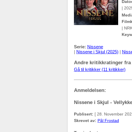
Dato
| 202
Medi
Filmk
| NRK
Keyw
Serie:
Nissene
|
Nissene i Skjul (2025)
|
Nisse
Andre kritikkratinger fra
Gå til kritikker (11 kritikker)
Anmeldelsen:
Nissene i Skjul - Vellykk
Publisert:
[ 28. November 202
Skrevet av:
Pål Frostad