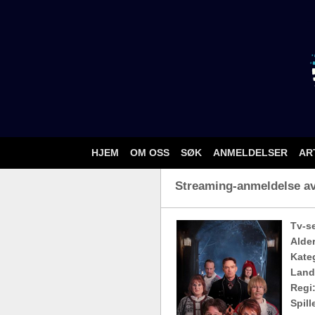
HJEM
OM OSS
SØK
ANMELDELSER
AR
Streaming-anmeldelse av 
Tv-se
Alde
Kateg
Land
Regi
Spill