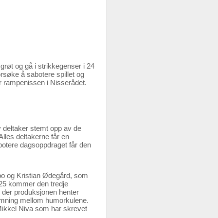
grøt og gå i strikkegenser i 24
rsøke å sabotere spillet og
r rampenissen i Nisserådet.
ny deltaker stemt opp av de
les deltakerne får en
botere dagsoppdraget får den
bo og Kristian Ødegård, som
025 kommer den tredje
di der produksjonen henter
stemning mellom humorkulene.
Mikkel Niva som har skrevet