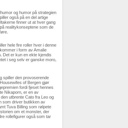
lhumor og humor på strategien
iller også på en del artige
takerne finner ut at hver gang
 på realitykonseptene som de
føre.
er hele fire roller hver i denne
s kommer i form av Amalie
. Det er kun en ekte kjendis
tet i seg selv er ganske moro,
g spiller den provoserende
l Housewifes of Bergen gjør
gepremien fordi fjeset hennes
tte Nikaporn, er en av
, den utbrente Cato fra Leo og
en som driver butikken av
samt Tuva Billing som rølpete
istorien om et monster, der
re rollefigurer også som tar