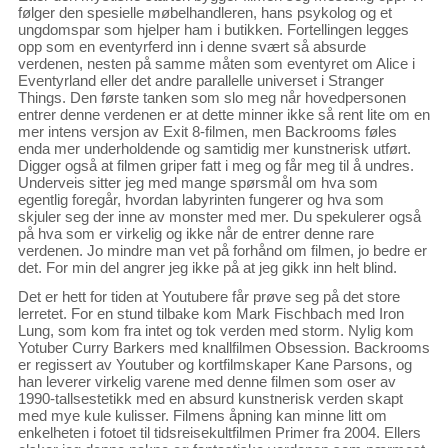
følger den spesielle møbelhandleren, hans psykolog og et
ungdomspar som hjelper ham i butikken. Fortellingen legges
opp som en eventyrferd inn i denne svært så absurde
verdenen, nesten på samme måten som eventyret om Alice i
Eventyrland eller det andre parallelle universet i Stranger
Things. Den første tanken som slo meg når hovedpersonen
entrer denne verdenen er at dette minner ikke så rent lite om en
mer intens versjon av Exit 8-filmen, men Backrooms føles
enda mer underholdende og samtidig mer kunstnerisk utført.
Digger også at filmen griper fatt i meg og får meg til å undres.
Underveis sitter jeg med mange spørsmål om hva som
egentlig foregår, hvordan labyrinten fungerer og hva som
skjuler seg der inne av monster med mer. Du spekulerer også
på hva som er virkelig og ikke når de entrer denne rare
verdenen. Jo mindre man vet på forhånd om filmen, jo bedre er
det. For min del angrer jeg ikke på at jeg gikk inn helt blind.
Det er hett for tiden at Youtubere får prøve seg på det store
lerretet. For en stund tilbake kom Mark Fischbach med Iron
Lung, som kom fra intet og tok verden med storm. Nylig kom
Yotuber Curry Barkers med knallfilmen Obsession. Backrooms
er regissert av Youtuber og kortfilmskaper Kane Parsons, og
han leverer virkelig varene med denne filmen som oser av
1990-tallsestetikk med en absurd kunstnerisk verden skapt
med mye kule kulisser. Filmens åpning kan minne litt om
enkelheten i fotoet til tidsreisekultfilmen Primer fra 2004. Ellers