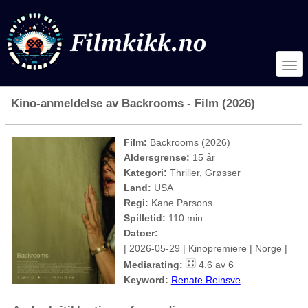
Kino-anmeldelse av Backrooms - Film (2026)
Film:
Backrooms (2026)
Aldersgrense:
15 år
Kategori:
Thriller, Grøsser
Land:
USA
Regi:
Kane Parsons
Spilletid:
110 min
Datoer:
| 2026-05-29 | Kinopremiere | Norge |
Mediarating:
4.6 av 6
Keyword:
Renate Reinsve