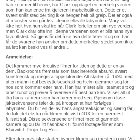
han kommer til henne, har Clark oppdaget en merkelig verden
som han kan entre fra kjelleren i møbelbutikken. Dette er et
svært snålt sted der ting ikke henger helt på greip. Det er også
et monster som går løs i denne elleville labyrinten. Mary vet
ikke helt hva hun skal tro når Clark forteller om sin nye verden,
men Clark drar ofte inn i denne verdenen som er blitt hans nye
favorittsted. Så gjenstår det å se hva dette fører til og om han
får de svarene han ønsker om dette merkelige stedet som ikke
så lett kan beskrives til andre…
Anmeldelse:
Det kommer mye kreative filmer for tiden og dette er en av
dem. Backrooms fremstår som fascinerende absurd, svært
kunstnerisk og meget altoppslukende. Alt starter i år 1990 med
at en mann i gul beskyttelsesdrakt og hjelm gjemmer seg for
noe som kommer etter ham. Han har mistet alle i teamet sitt og
løper rundt og prøver å overleve så best han kan. Vi ser alt ut
ifra hans kamera som han bærer med seg. Gjennom disse
jaktsekvensene føler du på kroppen at han forfølges i
labyrinten. Du blir en del av hans angstreaksjoner og særlig får
du føle det ekstra når filmen ble vist i 4DX for en nærmest
fullsatt sal. Disse sekvensene er filmet med et gammelt
kamera og du får litt flashback til found footage-filmer som
Blairwitch Project og Rec.
Etter den mystiske starten bygger filmen seg mesterlig opp. Vi