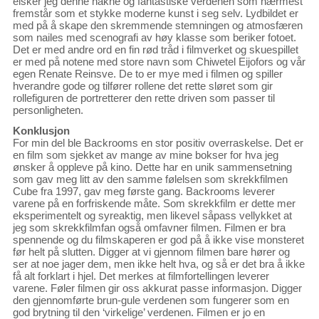
elsker jeg denne nakne og fantastiske verdenen som nærmest
fremstår som et stykke moderne kunst i seg selv. Lydbildet er
med på å skape den skremmende stemningen og atmosfæren
som nailes med scenografi av høy klasse som beriker fotoet.
Det er med andre ord en fin rød tråd i filmverket og skuespillet
er med på notene med store navn som Chiwetel Eijofors og vår
egen Renate Reinsve. De to er mye med i filmen og spiller
hverandre gode og tilfører rollene det rette sløret som gir
rollefiguren de portretterer den rette driven som passer til
personligheten.
Konklusjon
For min del ble Backrooms en stor positiv overraskelse. Det er
en film som sjekket av mange av mine bokser for hva jeg
ønsker å oppleve på kino. Dette har en unik sammensetning
som gav meg litt av den samme følelsen som skrekkfilmen
Cube fra 1997, gav meg første gang. Backrooms leverer
varene på en forfriskende måte. Som skrekkfilm er dette mer
eksperimentelt og syreaktig, men likevel såpass vellykket at
jeg som skrekkfilmfan også omfavner filmen. Filmen er bra
spennende og du filmskaperen er god på å ikke vise monsteret
før helt på slutten. Digger at vi gjennom filmen bare hører og
ser at noe jager dem, men ikke helt hva, og så er det bra å ikke
få alt forklart i hjel. Det merkes at filmfortellingen leverer
varene. Føler filmen gir oss akkurat passe informasjon. Digger
den gjennomførte brun-gule verdenen som fungerer som en
god brytning til den ‘virkelige’ verdenen. Filmen er jo en