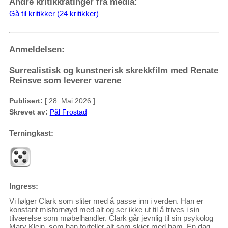
Andre kritikkratinger fra media:
Gå til kritikker (24 kritikker)
Anmeldelsen:
Surrealistisk og kunstnerisk skrekkfilm med Renate
Reinsve som leverer varene
Publisert:
[ 28. Mai 2026 ]
Skrevet av:
Pål Frostad
Terningkast:
Ingress:
Vi følger Clark som sliter med å passe inn i verden. Han er
konstant misfornøyd med alt og ser ikke ut til å trives i sin
tilværelse som møbelhandler. Clark går jevnlig til sin psykolog
Mary Klein, som han forteller alt som skjer med ham. En dag