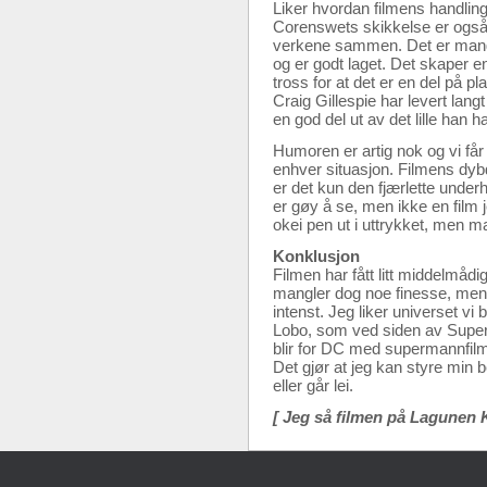
Liker hvordan filmens handlin
Corenswets skikkelse er også 
verkene sammen. Det er mange
og er godt laget. Det skaper en
tross for at det er en del på p
Craig Gillespie har levert lang
en god del ut av det lille han
Humoren er artig nok og vi får 
enhver situasjon. Filmens dybde
er det kun den fjærlette underh
er gøy å se, men ikke en film j
okei pen ut i uttrykket, men m
Konklusjon
Filmen har fått litt middelmåd
mangler dog noe finesse, men f
intenst. Jeg liker universet vi
Lobo, som ved siden av Superg
blir for DC med supermannfilm
Det gjør at jeg kan styre min 
eller går lei.
[ Jeg så filmen på Lagunen 