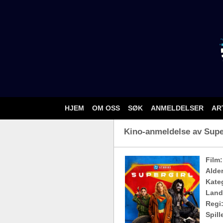
HJEM
OM OSS
SØK
ANMELDELSER
AR
Kino-anmeldelse av Super
Film:
Alde
Kateg
Land
Regi
Spill