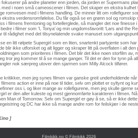
g fokuserer på andre planeter enn jorden, da jorden er Supermans pl
med i noen små cameoscener i filmen. Det skaper en ekstra kulhet ti
 romvesen med i filmens handling. De minner litt om rollefigurer s
 ekstra verdensromfølelse. Du får også se en grønn sol og romskip som 
lass i filmens fremtoning og fortellerglede, så mangler det noe finesse
t bedre i filmer som ‘I, Tonya’ og min ungdomsfavoritt ‘Lars and the Real
 har til rådighet med det tilsynelatende svake manuset som utgangspunk
se en litt rølpete Supergirl som en liten, snartenkt partyjente som har
 blir ikke utforsket og alt ligger og skraper litt på overflaten i alt d
oldningen som prioriteres i filmen. Det blir det ikke noen storfilm av, 
eg tror jeg kommer til å se mange ganger. Til det er den for tynn på a
angler nok særpreg utover den sjarmen som Milly Alcock tilfører.
ige kritikker, men jeg synes filmen var ganske greit underholdende nå
ilmens action er inne på noe til tider, selv om plottet er syltynt og
 befinner oss i, og liker mange av rollefigurene, men jeg skulle gjerne
irl er den aller kuleste og mest gjennomførte karakteren i filmen. N
en Man of Tomorrow. Selv om Supergirl er gøy å se, så er ikke dette
begeistring og DC har ikke så mange andre rom for feilskjær i de neste
Kino ]
Filmkikk.no
© Filmkikk 2026