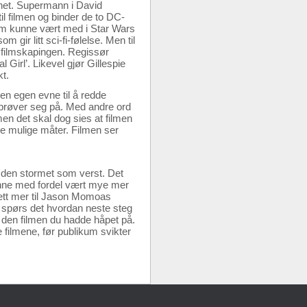
anet. Supermann i David
l filmen og binder de to DC-
om kunne vært med i Star Wars
gir litt sci-fi-følelse. Men til
 i filmskapingen. Regissør
 Girl’. Likevel gjør Gillespie
t.
 en egen evne til å redde
en prøver seg på. Med andre ord
men det skal dog sies at filmen
lle mulige måter. Filmen ser
r den stormet som verst. Det
 kunne med fordel vært mye mer
 sett mer til Jason Momoas
å spørs det hvordan neste steg
 den filmen du hadde håpet på.
 filmene, før publikum svikter