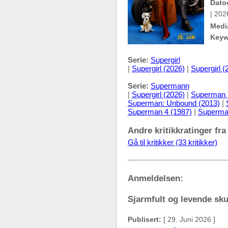
Dato
| 202
Medi
Keyw
Serie:
Supergirl
|
Supergirl (2026)
|
Supergirl (
Serie:
Supermann
|
Supergirl (2026)
|
Superman 
Superman: Unbound (2013)
|
Superman 4 (1987)
|
Superman
Andre kritikkratinger fra
Gå til kritikker (33 kritikker)
Anmeldelsen:
Sjarmfult og levende sku
Publisert:
[ 29. Juni 2026 ]