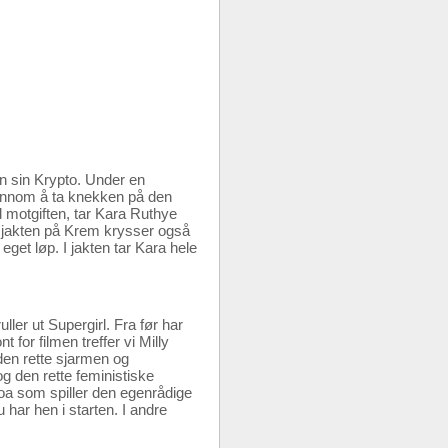
n sin Krypto. Under en
jennom å ta knekken på den
 motgiften, tar Kara Ruthye
 I jakten på Krem krysser også
get løp. I jakten tar Kara hele
ler ut Supergirl. Fra før har
 for filmen treffer vi Milly
den rette sjarmen og
g den rette feministiske
omoa som spiller den egenrådige
 har hen i starten. I andre