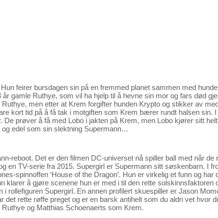
l. Hun feirer bursdagen sin på en fremmed planet sammen med hunde
 år gamle Ruthye, som vil ha hjelp til å hevne sin mor og fars død g
 Ruthye, men etter at Krem forgifter hunden Krypto og stikker av med
are kort tid på å få tak i motgiften som Krem bærer rundt halsen sin.
 De prøver å få med Lobo i jakten på Krem, men Lobo kjører sitt helt e
uper og edel som sin slektning Supermann…
-reboot. Det er den filmen DC-universet nå spiller ball med når de rul
og en TV-serie fra 2015. Supergirl er Supermann sitt søskenbarn. I front
nes-spinnoffen ‘House of the Dragon’. Hun er virkelig et funn og har 
 klarer å gjøre scenene hun er med i til den rette solskinnsfaktoren o
en i rollefiguren Supergirl. En annen profilert skuespiller er Jason M
et rette røffe preget og er en barsk antihelt som du aldri vet hvor du
som Ruthye og Matthias Schoenaerts som Krem.