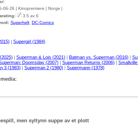
er:
6-06-26 | Kinopremiere | Norge |
arating:
3.5 av 6
ord:
Superhelt
,
DC-Comics
2015)
|
Supergirl (1984)
(2025)
|
Superman & Lois (2021)
|
Batman vs. Superman (2016)
|
Su
Superman: Doomsday (2007)
|
Superman Returns (2006)
|
Smallville
 3 (1983)
|
Superman 2 (1980)
|
Supermann (1978)
 media:
espill, men syltynn suppe av et plott