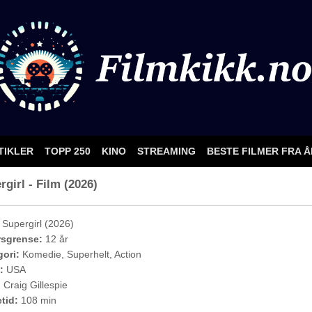
TIKLER
TOPP 250
KINO
STREAMING
BESTE FILMER FRA 
girl - Film (2026)
Supergirl (2026)
rsgrense:
12 år
ori:
Komedie, Superhelt, Action
:
USA
:
Craig Gillespie
etid:
108 min