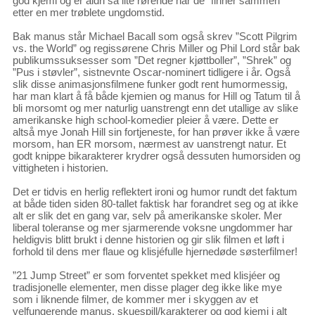
god kjemi og er aldri så lite rørende når de ”finner sammen”
etter en mer trøblete ungdomstid.
Bak manus står Michael Bacall som også skrev ”Scott Pilgrim
vs. the World” og regissørene Chris Miller og Phil Lord står bak
publikumssuksesser som ”Det regner kjøttboller”, ”Shrek” og
”Pus i støvler”, sistnevnte Oscar-nominert tidligere i år. Også
slik disse animasjonsfilmene funker godt rent humormessig,
har man klart å få både kjemien og manus for Hill og Tatum til å
bli morsomt og mer naturlig uanstrengt enn det utallige av slike
amerikanske high school-komedier pleier å være. Dette er
altså mye Jonah Hill sin fortjeneste, for han prøver ikke å være
morsom, han ER morsom, nærmest av uanstrengt natur. Et
godt knippe bikarakterer krydrer også dessuten humorsiden og
vittigheten i historien.
Det er tidvis en herlig reflektert ironi og humor rundt det faktum
at både tiden siden 80-tallet faktisk har forandret seg og at ikke
alt er slik det en gang var, selv på amerikanske skoler. Mer
liberal toleranse og mer sjarmerende voksne ungdommer har
heldigvis blitt brukt i denne historien og gir slik filmen et løft i
forhold til dens mer flaue og klisjéfulle hjernedøde søsterfilmer!
”21 Jump Street” er som forventet spekket med klisjéer og
tradisjonelle elementer, men disse plager deg ikke like mye
som i liknende filmer, de kommer mer i skyggen av et
velfungerende manus, skuespill/karakterer og god kjemi i alt