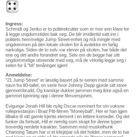
Ingress:
Schmidt og Jenko er to politirekrutter som er mer enn klare for
å legge ungdomstiden bak seg. De blir imidlertid satt inn i
politiets hemmelige Jump Street-enhet og må mingle med
ungdommen på den lokale skolen for å avdekke en farlig
narkoliga. Siden de to selv var elever på skolen, har både det
ene og det andre forandret seg. Selv om de begge har sitt
ungdommelige utseende med seg, må de virkelig legge seg i
selen for å ”bli” tenåringer igjen!
Anmeldelse:
”21 Jump Street” er løselig basert på tv-serien med samme
navn fra 80-tallet, en serie hvor Johnny Depp gjorde sitt store
gjennombrudd. Og kanskje dukker jammen meg ikke også en
gammel kjenning opp i denne filmversjonen.
Evigunge Jonah Hill ble nylig Oscar-nominert for sin voksne
rolleprestasjon i Brad Pitt-filmen ”Moneyball”. Her er han igjen
tilbake til sitt gamle kjente element i en lettere komedie. Og det
funker da fortsatt, Hill er nemlig som skapt for denne typen
troverdig nerdete karakter. Sammen med muskelhunk
Channing Tatum har vi et klisjépar så det holder, men de to har