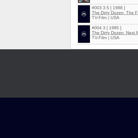
#003 3.5 [ 1988 ]
The Dirty Dozen: The F
TV-Film | USA
#004 3 [ 1985 ]
The Dirty Dozen: Next 
TV-Film | USA