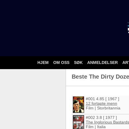
HJEM
OM OSS
SØK
ANMELDELSER
AR
Beste The Dirty Doze
#001 4.85 [ 1967 ]
12 fortapte menn
Film | Storbritannia
#002 3.8 [ 1977 ]
The Inglorious Bastard
Film | Italia