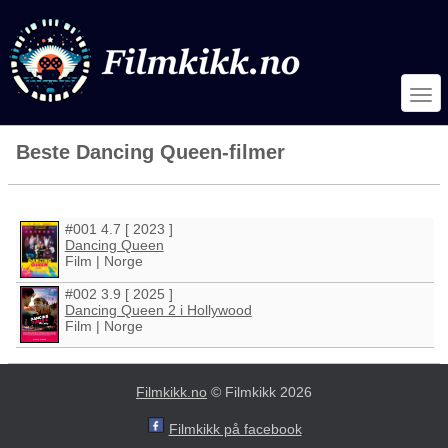
Beste Dancing Queen-filmer
#001 4.7 [ 2023 ]
Dancing Queen
Film | Norge
#002 3.9 [ 2025 ]
Dancing Queen 2 i Hollywood
Film | Norge
Filmkikk.no
© Filmkikk 2026
Filmkikk på facebook