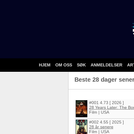
HJEM
OM OSS
SØK
ANMELDELSER
AR
Beste 28 dager sener
#001 4.73 [ 2026 ]
28 Years Later: The B
Film | USA
#002 4.55 [ 2025 ]
28 år senere
Film | USA