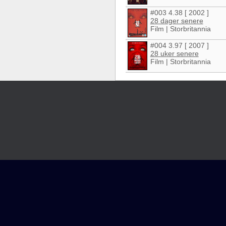
#003 4.38 [ 2002 ]
28 dager senere
Film | Storbritannia
#004 3.97 [ 2007 ]
28 uker senere
Film | Storbritannia