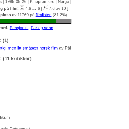
s | 1995-05-26 | Kinopremiere | Norge |
g på film:
4.6 av 6 [
7.6 av 10 ]
 plass
av 11760 på
filmlisten
(81.2%)
ord:
Pensjonist
,
Far og sønn
 (1)
rtig, men litt småsær norsk film
av Pål
 (11 kritikker)
blikum
Movie Database )