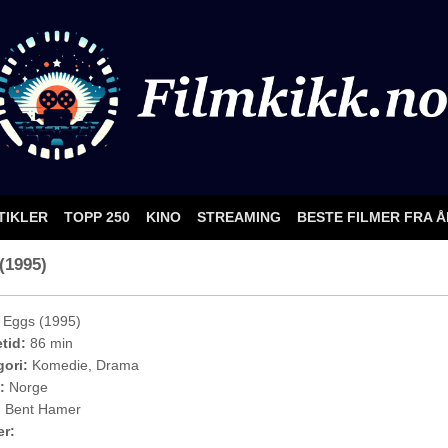
TIKLER
TOPP 250
KINO
STREAMING
BESTE FILMER FRA 
 (1995)
Eggs (1995)
etid:
86 min
ori:
Komedie, Drama
:
Norge
:
Bent Hamer
er: