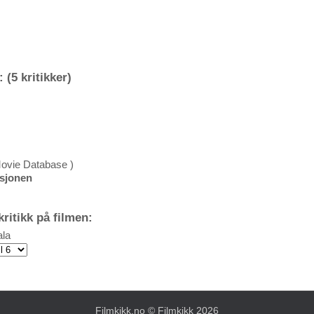
 (5 kritikker)
Movie Database )
ksjonen
ritikk på filmen:
la
Filmkikk.no
© Filmkikk 2026