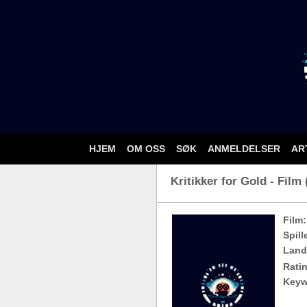
HJEM
OM OSS
SØK
ANMELDELSER
AR
Kritikker for Gold - Film 
Film:
Spill
Land
Ratin
Keyw