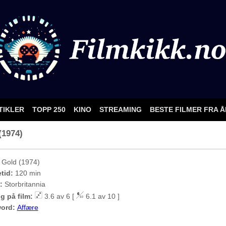
TIKLER
TOPP 250
KINO
STREAMING
BESTE FILMER FRA 
(1974)
Gold (1974)
etid:
120 min
:
Storbritannia
g på film:
3.6 av 6 [
6.1 av 10 ]
ord:
Affære