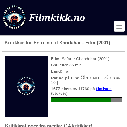
Kritikker for En reise til Kandahar - Film (2001)
Film:
Safar e Ghandehar (2001)
Spilletid:
85 min
Land:
Iran
Rating på film:
4.7 av 6 [
7.8 av
10 ]
1677 plass
av 11760 på
filmlisten
(85.75%)
Kritikkratinger fra media: (14 kritikker)