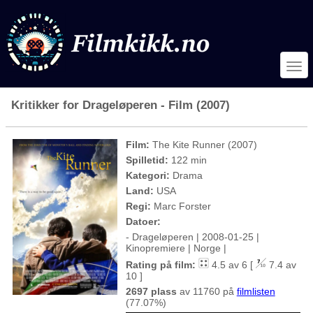
Kritikker for Drageløperen - Film (2007)
Film:
The Kite Runner (2007)
Spilletid:
122 min
Kategori:
Drama
Land:
USA
Regi:
Marc Forster
Datoer:
- Drageløperen | 2008-01-25 |
Kinopremiere | Norge |
Rating på film:
4.5 av 6 [
7.4 av
10 ]
2697 plass
av 11760 på
filmlisten
(77.07%)