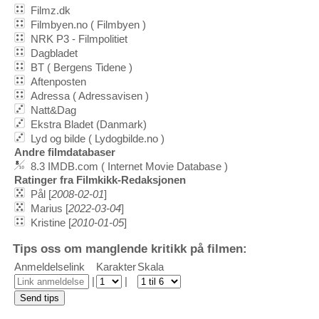
Filmz.dk
Filmbyen.no ( Filmbyen )
NRK P3 - Filmpolitiet
Dagbladet
BT ( Bergens Tidene )
Aftenposten
Adressa ( Adressavisen )
Natt&Dag
Ekstra Bladet (Danmark)
Lyd og bilde ( Lydogbilde.no )
Andre filmdatabaser
8.3 IMDB.com ( Internet Movie Database )
Ratinger fra Filmkikk-Redaksjonen
Pål [
2008-02-01
]
Marius [
2022-03-04
]
Kristine [
2010-01-05
]
Tips oss om manglende kritikk på filmen:
Anmeldelselink
Karakter
Skala
|
|