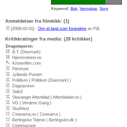
Keyword:
Bok
,
Vennskap
,
Sorg
Anmeldelser fra filmkikk: (1)
[2008-02-01] -
Om et land som forandres
av Pål
Kritikkratinger fra media: (28 kritikker)
Drageløperen
B.T. (Danmark)
Hjemmekino.no
Kristenfilm.com
Filmfront
Jyllands-Posten
Politiken ( Politiken (Danmark) )
Dagsavisen
Side2
Stavanger Aftenblad ( Aftenbladet.no )
VG ( Verdens Gang )
StudVest
Cinerama.no ( Cinerama )
Berlingske Tidene ( Berlingske.dk )
Cinemazone