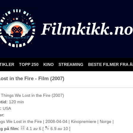
TIKLER
TOPP 250
KINO
STREAMING
BESTE FILMER FRA 
ost in the Fire - Film (2007)
Things We Lost in the Fire (2007)
etid:
120 min
:
USA
er:
ngs We Lost in the Fire | 2008-04-04 | Kinopremiere | Norge |
g på film:
4.1 av 6 [
6.9 av 10 ]