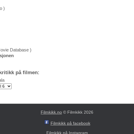
o )
Movie Database )
ksjonen
ritikk på filmen:
la
Filmkikk.no
© Filmkikk 2026
Filmkikk på facebook
Filmkikk på Instagram