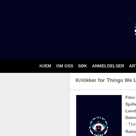
HJEM
OM OSS
SØK
ANMELDELSER
AR
Kritikker for Things We L
Film:
Spill
Land
Dato
- Thi
Ratin