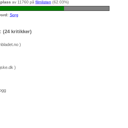
 plass
av 11760 på
filmlisten
(62.03%)
ord:
Sorg
 (24 kritikker)
nbladet.no )
gske.dk )
ogg