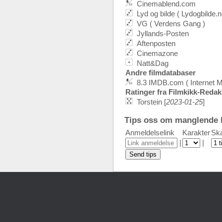
Cinemablend.com
Lyd og bilde ( Lydogbilde.n
VG ( Verdens Gang )
Jyllands-Posten
Aftenposten
Cinemazone
Natt&Dag
Andre filmdatabaser
8.3 IMDB.com ( Internet 
Ratinger fra Filmkikk-Reda
Torstein [
2023-01-25
]
Tips oss om manglende k
Anmeldelselink
Karakter
Ska
|
|