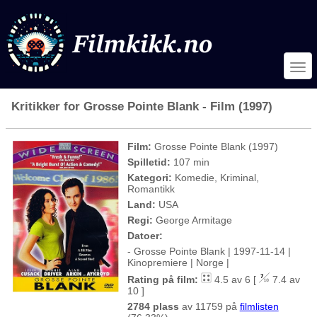
Kritikker for Grosse Pointe Blank - Film (1997)
Film:
Grosse Pointe Blank (1997)
Spilletid:
107 min
Kategori:
Komedie, Kriminal,
Romantikk
Land:
USA
Regi:
George Armitage
Datoer:
- Grosse Pointe Blank | 1997-11-14 |
Kinopremiere | Norge |
Rating på film:
4.5 av 6 [
7.4 av
10 ]
2784 plass
av 11759 på
filmlisten