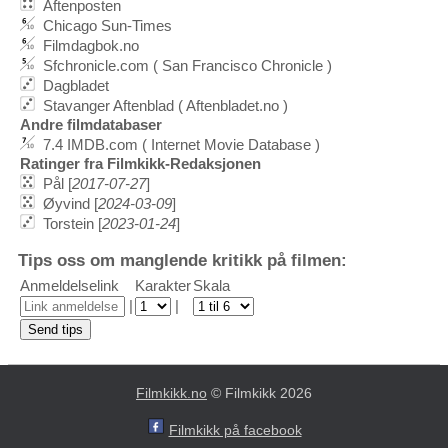
Aftenposten
Chicago Sun-Times
Filmdagbok.no
Sfchronicle.com ( San Francisco Chronicle )
Dagbladet
Stavanger Aftenblad ( Aftenbladet.no )
Andre filmdatabaser
7.4 IMDB.com ( Internet Movie Database )
Ratinger fra Filmkikk-Redaksjonen
Pål [
2017-07-27
]
Øyvind [
2024-03-09
]
Torstein [
2023-01-24
]
Tips oss om manglende kritikk på filmen:
Anmeldelselink
Karakter
Skala
|
|
Filmkikk.no
© Filmkikk 2026
Filmkikk på facebook