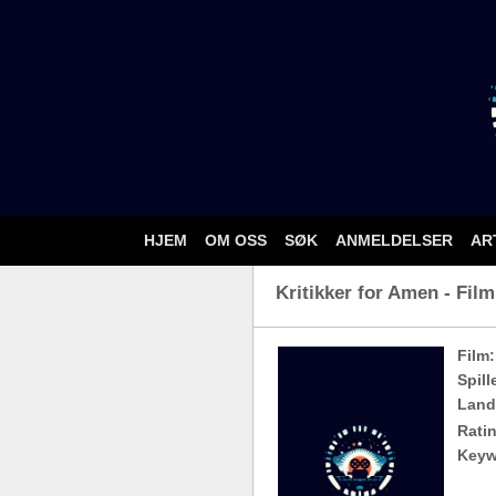
HJEM
OM OSS
SØK
ANMELDELSER
AR
Kritikker for Amen - Film
Film:
Spill
Land
Ratin
Keyw