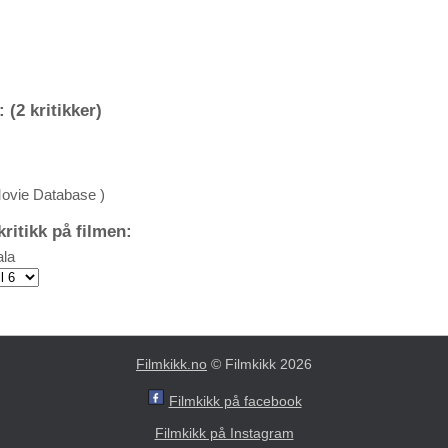
 (2 kritikker)
Movie Database )
ritikk på filmen:
la
Filmkikk.no
© Filmkikk 2026
Filmkikk på facebook
Filmkikk på Instagram