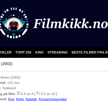
TIKLER
TOPP 250
KINO
STREAMING
BESTE FILMER FRA 
 (2002)
Amen (2002)
etid:
132 min
:
Tyskland
g på film:
5.5 av 6 [
9.2 av 10 ]
ord:
Krig
,
Kirke
,
Katolsk
,
Konsentrasjonsleir