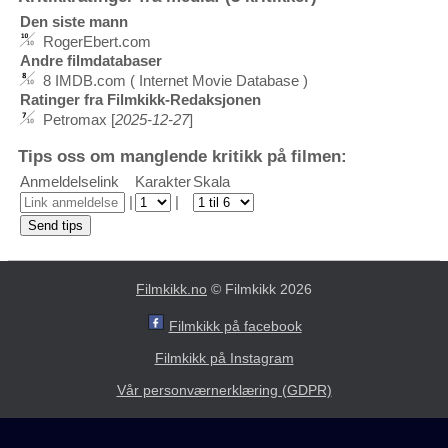
Den siste mann
RogerEbert.com
Andre filmdatabaser
8 IMDB.com ( Internet Movie Database )
Ratinger fra Filmkikk-Redaksjonen
Petromax [
2025-12-27
]
Tips oss om manglende kritikk på filmen:
Anmeldelselink
Karakter
Skala
|
|
Filmkikk.no
© Filmkikk 2026
Filmkikk på facebook
Filmkikk på Instagram
Vår personværnerklæring (GDPR)