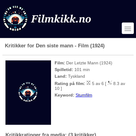
Kritikker for Den siste mann - Film (1924)
Film:
Der Letzte Mann (1924)
Spilletid:
101 min
Land:
Tyskland
Rating på film:
5 av 6 [
8.3 av
10 ]
Keyword:
Stumfilm
Kritikkratinger fra media: (3 kritikker)