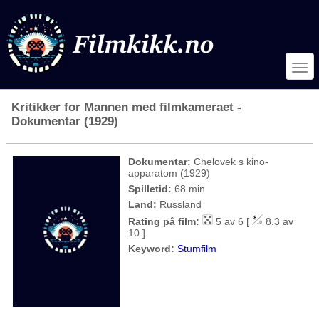
Kritikker for Mannen med filmkameraet -
Dokumentar (1929)
Dokumentar:
Chelovek s kino-
apparatom (1929)
Spilletid:
68 min
Land:
Russland
Rating på film:
5 av 6 [
8.3 av
10 ]
Keyword:
Stumfilm