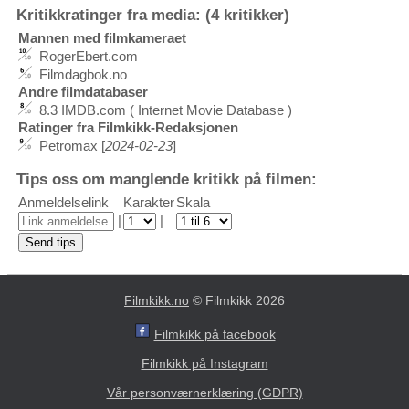
Kritikkratinger fra media: (4 kritikker)
Mannen med filmkameraet
RogerEbert.com
Filmdagbok.no
Andre filmdatabaser
8.3 IMDB.com ( Internet Movie Database )
Ratinger fra Filmkikk-Redaksjonen
Petromax [
2024-02-23
]
Tips oss om manglende kritikk på filmen:
Anmeldelselink
Karakter
Skala
|
|
Filmkikk.no
© Filmkikk 2026
Filmkikk på facebook
Filmkikk på Instagram
Vår personværnerklæring (GDPR)