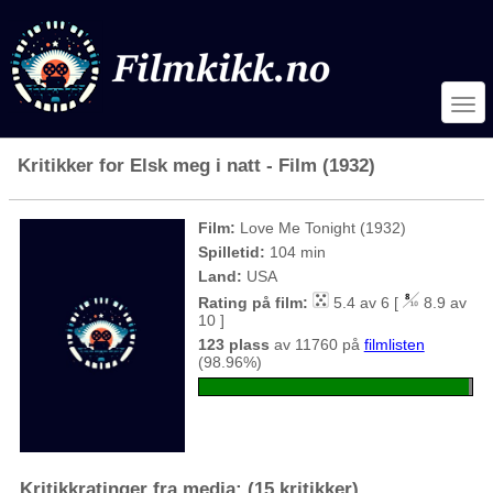
Kritikker for Elsk meg i natt - Film (1932)
Film:
Love Me Tonight (1932)
Spilletid:
104 min
Land:
USA
Rating på film:
5.4 av 6 [
8.9 av
10 ]
123 plass
av 11760 på
filmlisten
(98.96%)
Kritikkratinger fra media: (15 kritikker)