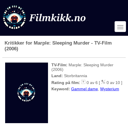
Kritikker for Marple: Sleeping Murder - TV-Film
(2006)
TV-Film:
Marple: Sleeping Murder
(2006)
Land:
Storbritannia
Rating på film:
0 av 6 [
0 av 10 ]
Keyword:
Gammel dame
,
Mysterium