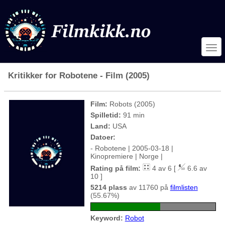
Kritikker for Robotene - Film (2005)
Film:
Robots (2005)
Spilletid:
91 min
Land:
USA
Datoer:
- Robotene | 2005-03-18 |
Kinopremiere | Norge |
Rating på film:
4 av 6 [
6.6 av
10 ]
5214 plass
av 11760 på
filmlisten
(55.67%)
Keyword:
Robot