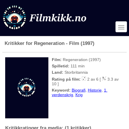
Kritikker for Regeneration - Film (1997)
Film:
Regeneration (1997)
Spilletid:
111 min
Land:
Storbritannia
Rating på film:
2 av 6 [
3.3 av
10 ]
Keyword:
Biografi
,
Historie
,
1.
verdenskrig
,
Krig
Kritikkratinger fra media: (1 kritikker)