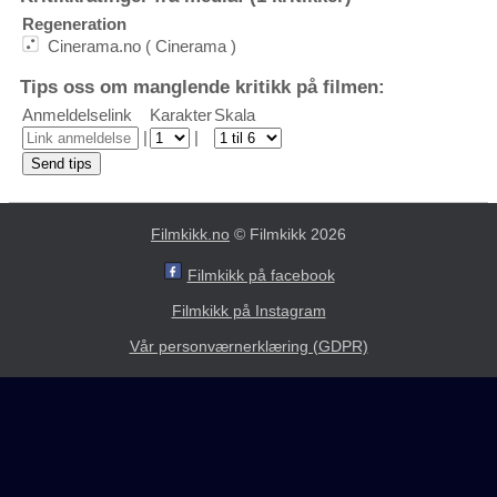
Regeneration
Cinerama.no ( Cinerama )
Tips oss om manglende kritikk på filmen:
Anmeldelselink
Karakter
Skala
|
|
Filmkikk.no
© Filmkikk 2026
Filmkikk på facebook
Filmkikk på Instagram
Vår personværnerklæring (GDPR)