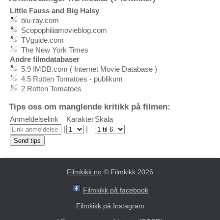
Little Fauss and Big Halsy
blu-ray.com
Scopophiliamovieblog.com
TVguide.com
The New York Times
Andre filmdatabaser
5.9 IMDB.com ( Internet Movie Database )
4.5 Rotten Tomatoes - publikum
2 Rotten Tomatoes
Tips oss om manglende kritikk på filmen:
Anmeldelselink
Karakter
Skala
|
|
Filmkikk.no
© Filmkikk 2026
Filmkikk på facebook
Filmkikk på Instagram