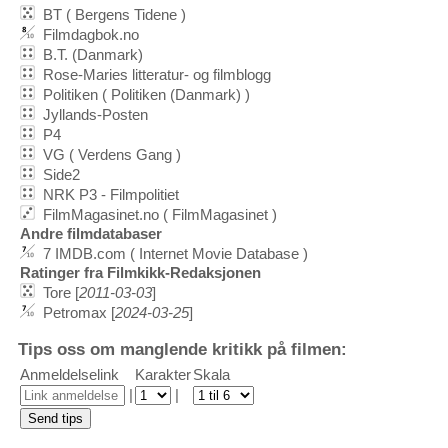
BT ( Bergens Tidene )
Filmdagbok.no
B.T. (Danmark)
Rose-Maries litteratur- og filmblogg
Politiken ( Politiken (Danmark) )
Jyllands-Posten
P4
VG ( Verdens Gang )
Side2
NRK P3 - Filmpolitiet
FilmMagasinet.no ( FilmMagasinet )
Andre filmdatabaser
7 IMDB.com ( Internet Movie Database )
Ratinger fra Filmkikk-Redaksjonen
Tore [
2011-03-03
]
Petromax [
2024-03-25
]
Tips oss om manglende kritikk på filmen:
Anmeldelselink
Karakter
Skala
|
|