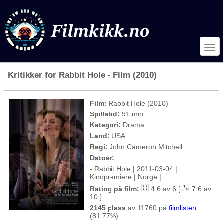
Kritikker for Rabbit Hole - Film (2010)
Film:
Rabbit Hole (2010)
Spilletid:
91 min
Kategori:
Drama
Land:
USA
Regi:
John Cameron Mitchell
Datoer:
- Rabbit Hole | 2011-03-04 |
Kinopremiere | Norge |
Rating på film:
4.6 av 6 [
7.6 av
10 ]
2145 plass
av 11760 på
filmlisten
(81.77%)