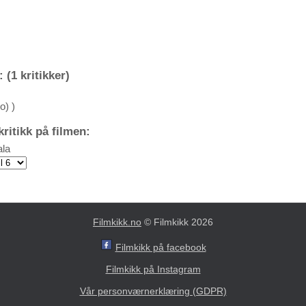
 (1 kritikker)
o) )
ritikk på filmen:
la
Filmkikk.no
© Filmkikk 2026
Filmkikk på facebook
Filmkikk på Instagram
Vår personværnerklæring (GDPR)