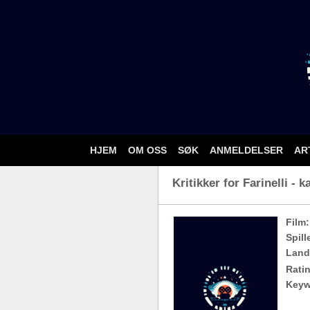
HJEM
OM OSS
SØK
ANMELDELSER
AR
Kritikker for Farinelli - 
Film:
Spill
Land
Ratin
Keyw