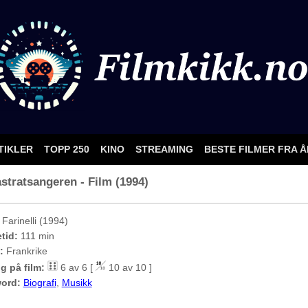
TIKLER
TOPP 250
KINO
STREAMING
BESTE FILMER FRA 
kastratsangeren - Film (1994)
Farinelli (1994)
etid:
111 min
:
Frankrike
g på film:
6 av 6 [
10 av 10 ]
ord:
Biografi
,
Musikk