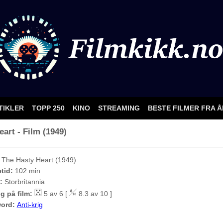
TIKLER
TOPP 250
KINO
STREAMING
BESTE FILMER FRA 
eart - Film (1949)
The Hasty Heart (1949)
etid:
102 min
:
Storbritannia
g på film:
5 av 6 [
8.3 av 10 ]
ord:
Anti-krig