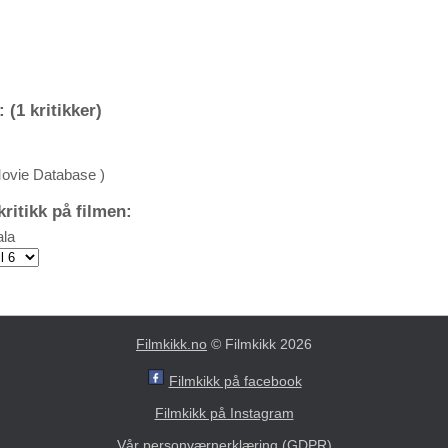
 (1 kritikker)
Movie Database )
ritikk på filmen:
la
Filmkikk.no
© Filmkikk 2026
Filmkikk på facebook
Filmkikk på Instagram
Vår personværnerklæring (GDPR)