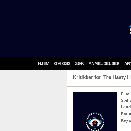
HJEM
OM OSS
SØK
ANMELDELSER
AR
Kritikker for The Hasty H
Film:
Spill
Land
Ratin
Keyw