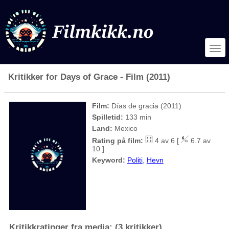
Kritikker for Days of Grace - Film (2011)
Film:
Días de gracia (2011)
Spilletid:
133 min
Land:
Mexico
Rating på film:
4 av 6 [
6.7 av
10 ]
Keyword:
Politi
,
Hevn
Kritikkratinger fra media: (3 kritikker)