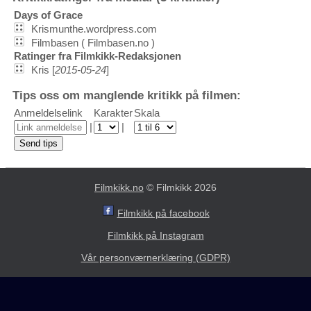
Days of Grace
Krismunthe.wordpress.com
Filmbasen ( Filmbasen.no )
Ratinger fra Filmkikk-Redaksjonen
Kris [
2015-05-24
]
Tips oss om manglende kritikk på filmen:
Anmeldelselink
Karakter
Skala
|
|
Filmkikk.no
© Filmkikk 2026
Filmkikk på facebook
Filmkikk på Instagram
Vår personværnerklæring (GDPR)