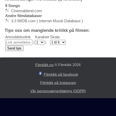
9 Songs
Cinemablend.com
Andre filmdatabaser
3.3 IMDB.com ( Internet Movie Database )
Tips oss om manglende kritikk på filmen:
Anmeldelselink
Karakter
Skala
|
|
Filmkikk.no
© Filmkikk 2026
Filmkikk på facebook
Filmkikk på Instagram
Vår personværnerklæring (GDPR)