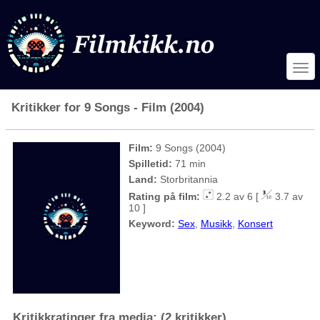
Kritikker for 9 Songs - Film (2004)
Film:
9 Songs (2004)
Spilletid:
71 min
Land:
Storbritannia
Rating på film:
2.2 av 6 [
3.7 av
10 ]
Keyword:
Sex
,
Musikk
,
Konsert
Kritikkratinger fra media: (2 kritikker)