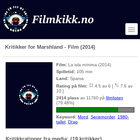
Kritikker for Marshland - Film (2014)
Film:
La isla mínima (2014)
Spilletid:
105 min
Land:
Spania
Rating på film:
4.5 av 6 [
7.6 av
10 ]
2414 plass
av 11760 på
filmlisten
(79.48%)
Keyword:
Mord
,
Seriemorder
,
1980-
tallet
,
Drap
Kritikkratinger fra media: (19 kritikker)