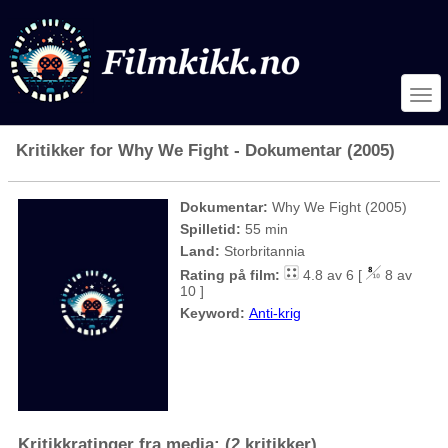
Kritikker for Why We Fight - Dokumentar (2005)
Dokumentar:
Why We Fight (2005)
Spilletid:
55 min
Land:
Storbritannia
Rating på film:
4.8 av 6 [
8 av
10 ]
Keyword:
Anti-krig
Kritikkratinger fra media: (2 kritikker)