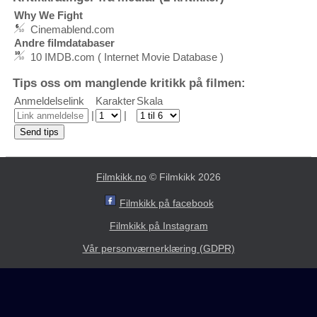
Why We Fight
Cinemablend.com
Andre filmdatabaser
10 IMDB.com ( Internet Movie Database )
Tips oss om manglende kritikk på filmen:
Anmeldelselink
Karakter
Skala
|
|
Filmkikk.no
© Filmkikk 2026
Filmkikk på facebook
Filmkikk på Instagram
Vår personværnerklæring (GDPR)