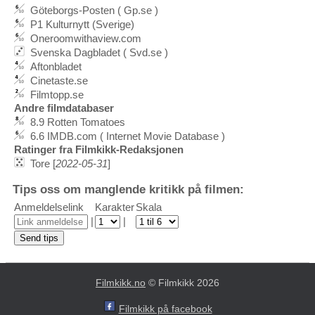
Göteborgs-Posten ( Gp.se )
P1 Kulturnytt (Sverige)
Oneroomwithaview.com
Svenska Dagbladet ( Svd.se )
Aftonbladet
Cinetaste.se
Filmtopp.se
Andre filmdatabaser
8.9 Rotten Tomatoes
6.6 IMDB.com ( Internet Movie Database )
Ratinger fra Filmkikk-Redaksjonen
Tore [
2022-05-31
]
Tips oss om manglende kritikk på filmen:
Anmeldelselink
Karakter
Skala
|
|
Filmkikk.no
© Filmkikk 2026
Filmkikk på facebook