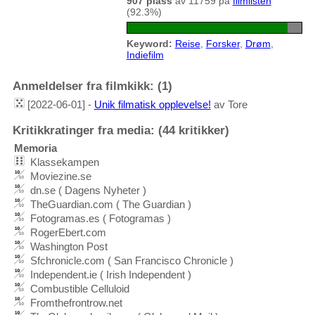
907 plass
av 11759 på
filmlisten
(92.3%)
Keyword:
Reise
,
Forsker
,
Drøm
,
Indiefilm
Anmeldelser fra filmkikk: (1)
[2022-06-01] -
Unik filmatisk opplevelse!
av Tore
Kritikkratinger fra media: (44 kritikker)
Memoria
Klassekampen
Moviezine.se
dn.se ( Dagens Nyheter )
TheGuardian.com ( The Guardian )
Fotogramas.es ( Fotogramas )
RogerEbert.com
Washington Post
Sfchronicle.com ( San Francisco Chronicle )
Independent.ie ( Irish Independent )
Combustible Celluloid
Fromthefrontrow.net