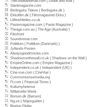
TheGlobeandmail.com ( Globe and Mail )
Slantmagazine.com
Berlingske Tidene ( Berlingske.dk )
Ekkofilm.dk ( Filmmagasinet Ekko )
Littlewhitelies.co.uk
Pastemagazine.com ( Paste Magazine )
Theage.com.au ( The Age (Australia) )
Filmfront
Soundvenue.com
Politiken ( Politiken (Danmark) )
Jyllands-Posten
Alwaysgoodmovies.com
Shadowsonthewall.co.uk ( Shadows on the Wall )
EmpireOnline.com ( Empire Magazine )
Independent.co.uk ( Independent (UK) )
Cine-vue.com ( CineVue )
Commonsensemedia.org
Ft.com ( Financial Times )
Kulturnyheterna
Willamette Week
Borsen.dk (Børsen)
Ng.se ( Nöjesguiden )
Boston Globe